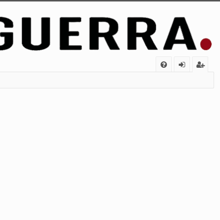
FA
de
eg
Q
nt
ist
ifi
ra
ca
rs
rs
e
e