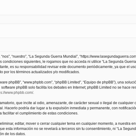
 “nos”, “nuestro”, “La Segunda Guerra Mundial”, “https://www.lasegundaguerra.com
as condiciones siguientes, le rogamos que no acceda ni utilice “La Segunda Guer
tante, es su responsabilidad revisar este documento periódicamente, ya que el us
 por los términos actualizados y/o modificados.
oftware phpBB”, “www.phpbb.com”, “phpBB Limited”, “Equipo de phpBB”), una solució
l software phpBB solo facilita los debates en Internet; phpBB Limited no se hace r
ps://www.phpbb.com/
.
atorio, que incite al odio, amenazante, de carácter sexual o ilegal de cualquier ot
. Hacerlo podría dar lugar a tu expulsión inmediata y permanente, con notificación
a facilitar el cumplimiento de estas condiciones.
iminar, editar, mover o cerrar cualquier tema en cualquier momento, a nuestra en
e esta información no se revelará a terceros sin tu consentimiento, ni “La Segu
ón de los datos.