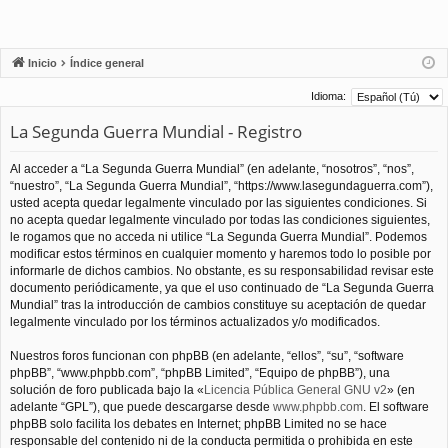
Inicio
Índice general
Idioma:
La Segunda Guerra Mundial - Registro
Al acceder a “La Segunda Guerra Mundial” (en adelante, “nosotros”, “nos”,
“nuestro”, “La Segunda Guerra Mundial”, “https://www.lasegundaguerra.com”),
usted acepta quedar legalmente vinculado por las siguientes condiciones. Si
no acepta quedar legalmente vinculado por todas las condiciones siguientes,
le rogamos que no acceda ni utilice “La Segunda Guerra Mundial”. Podemos
modificar estos términos en cualquier momento y haremos todo lo posible por
informarle de dichos cambios. No obstante, es su responsabilidad revisar este
documento periódicamente, ya que el uso continuado de “La Segunda Guerra
Mundial” tras la introducción de cambios constituye su aceptación de quedar
legalmente vinculado por los términos actualizados y/o modificados.
Nuestros foros funcionan con phpBB (en adelante, “ellos”, “su”, “software
phpBB”, “www.phpbb.com”, “phpBB Limited”, “Equipo de phpBB”), una
solución de foro publicada bajo la «
Licencia Pública General GNU v2
» (en
adelante “GPL”), que puede descargarse desde
www.phpbb.com
. El software
phpBB solo facilita los debates en Internet; phpBB Limited no se hace
responsable del contenido ni de la conducta permitida o prohibida en este