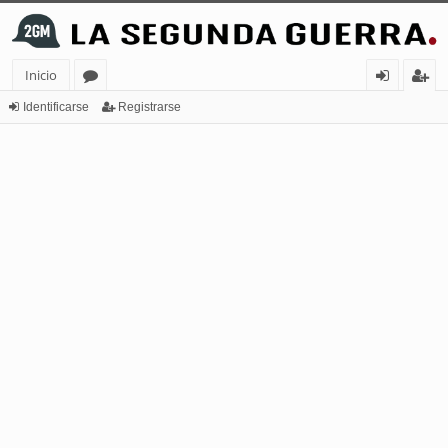
Inicio
or
de
eg
Identificarse
Registrarse
os
nt
ist
ifi
ra
ca
rs
rs
e
e