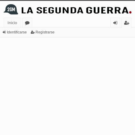
Inicio
or
de
eg
Identificarse
Registrarse
os
nt
ist
ifi
ra
ca
rs
rs
e
e