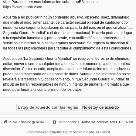
sitio. Para obtener más información sobre phpBB, consulte:
https://www.phpbb.com/
.
Acuerda a no publicar ningún contenido abusivo, obsceno, soez, difamatorio,
que incite al odio, amenazante, de carácter sexual o ilegal de cualquier otro
modo, ya sea según la legislación de su país, la del país en el que se aloja “La
Segunda Guerra Mundial” o el derecho internacional. Hacerlo podría dar lugar
a tu expulsión inmediata y permanente, con notificación a tu proveedor de
servicios de Internet si lo consideramos necesario. Se registra la dirección IP
de todas las publicaciones para facilitar el cumplimiento de estas condiciones.
Acepta que “La Segunda Guerra Mundial” se reserve el derecho de eliminar,
editar, mover o cerrar cualquier tema en cualquier momento, a nuestra entera
discreción. Como usuario, acepta que cualquier información que introduzcas
pueda ser almacenada en una base de datos. Aunque esta información no se
revelará a terceros sin tu consentimiento, ni “La Segunda Guerra Mundial” ni
phpBB se harán responsables de ningún intento de piratería informática que
pueda dar lugar a la compromisión de los datos.
Inicio
Índice general
Borrar cookies
Todos los horarios son
UTC+02:00
Desarrollado por
phpBB
® Forum Software © phpBB Limited