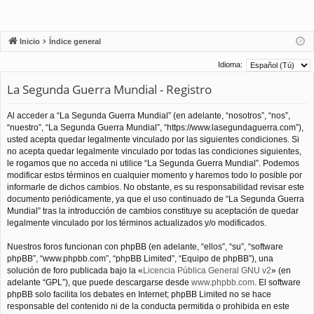
Inicio
Índice general
Idioma:
La Segunda Guerra Mundial - Registro
Al acceder a “La Segunda Guerra Mundial” (en adelante, “nosotros”, “nos”,
“nuestro”, “La Segunda Guerra Mundial”, “https://www.lasegundaguerra.com”),
usted acepta quedar legalmente vinculado por las siguientes condiciones. Si
no acepta quedar legalmente vinculado por todas las condiciones siguientes,
le rogamos que no acceda ni utilice “La Segunda Guerra Mundial”. Podemos
modificar estos términos en cualquier momento y haremos todo lo posible por
informarle de dichos cambios. No obstante, es su responsabilidad revisar este
documento periódicamente, ya que el uso continuado de “La Segunda Guerra
Mundial” tras la introducción de cambios constituye su aceptación de quedar
legalmente vinculado por los términos actualizados y/o modificados.
Nuestros foros funcionan con phpBB (en adelante, “ellos”, “su”, “software
phpBB”, “www.phpbb.com”, “phpBB Limited”, “Equipo de phpBB”), una
solución de foro publicada bajo la «
Licencia Pública General GNU v2
» (en
adelante “GPL”), que puede descargarse desde
www.phpbb.com
. El software
phpBB solo facilita los debates en Internet; phpBB Limited no se hace
responsable del contenido ni de la conducta permitida o prohibida en este