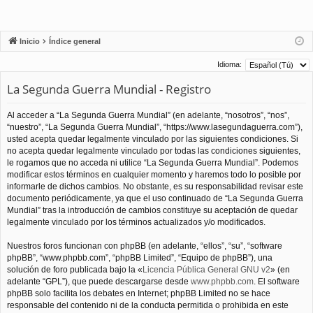
Inicio
Índice general
Idioma:
La Segunda Guerra Mundial - Registro
Al acceder a “La Segunda Guerra Mundial” (en adelante, “nosotros”, “nos”,
“nuestro”, “La Segunda Guerra Mundial”, “https://www.lasegundaguerra.com”),
usted acepta quedar legalmente vinculado por las siguientes condiciones. Si
no acepta quedar legalmente vinculado por todas las condiciones siguientes,
le rogamos que no acceda ni utilice “La Segunda Guerra Mundial”. Podemos
modificar estos términos en cualquier momento y haremos todo lo posible por
informarle de dichos cambios. No obstante, es su responsabilidad revisar este
documento periódicamente, ya que el uso continuado de “La Segunda Guerra
Mundial” tras la introducción de cambios constituye su aceptación de quedar
legalmente vinculado por los términos actualizados y/o modificados.
Nuestros foros funcionan con phpBB (en adelante, “ellos”, “su”, “software
phpBB”, “www.phpbb.com”, “phpBB Limited”, “Equipo de phpBB”), una
solución de foro publicada bajo la «
Licencia Pública General GNU v2
» (en
adelante “GPL”), que puede descargarse desde
www.phpbb.com
. El software
phpBB solo facilita los debates en Internet; phpBB Limited no se hace
responsable del contenido ni de la conducta permitida o prohibida en este