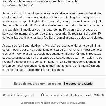
sitio. Para obtener más información sobre phpBB, consulte:
https://www.phpbb.com/
.
Acuerda a no publicar ningún contenido abusivo, obsceno, soez, difamatorio,
que incite al odio, amenazante, de carácter sexual o ilegal de cualquier otro
modo, ya sea según la legislación de su país, la del país en el que se aloja “La
Segunda Guerra Mundial” o el derecho internacional. Hacerlo podría dar lugar
a tu expulsión inmediata y permanente, con notificación a tu proveedor de
servicios de Internet si lo consideramos necesario. Se registra la dirección IP
de todas las publicaciones para facilitar el cumplimiento de estas condiciones.
Acepta que “La Segunda Guerra Mundial” se reserve el derecho de eliminar,
editar, mover o cerrar cualquier tema en cualquier momento, a nuestra entera
discreción. Como usuario, acepta que cualquier información que introduzcas
pueda ser almacenada en una base de datos. Aunque esta información no se
revelará a terceros sin tu consentimiento, ni “La Segunda Guerra Mundial” ni
phpBB se harán responsables de ningún intento de piratería informática que
pueda dar lugar a la compromisión de los datos.
Inicio
Índice general
Borrar cookies
Todos los horarios son
UTC+02:00
Desarrollado por
phpBB
® Forum Software © phpBB Limited