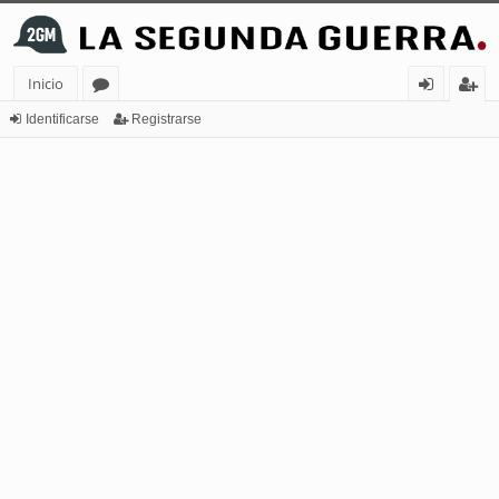
Inicio
or
de
eg
Identificarse
Registrarse
os
nt
ist
ifi
ra
ca
rs
rs
e
e