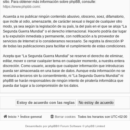
sitio. Para obtener más información sobre phpBB, consulte:
https://www.phpbb.com/
.
Acuerda a no publicar ningún contenido abusivo, obsceno, soez, difamatorio,
que incite al odio, amenazante, de carácter sexual o ilegal de cualquier otro
modo, ya sea según la legislación de su país, la del país en el que se aloja “La
Segunda Guerra Mundial” o el derecho internacional. Hacerlo podría dar lugar
a tu expulsión inmediata y permanente, con notificación a tu proveedor de
servicios de Internet si lo consideramos necesario. Se registra la dirección IP
de todas las publicaciones para facilitar el cumplimiento de estas condiciones.
Acepta que “La Segunda Guerra Mundial” se reserve el derecho de eliminar,
editar, mover o cerrar cualquier tema en cualquier momento, a nuestra entera
discreción. Como usuario, acepta que cualquier información que introduzcas
pueda ser almacenada en una base de datos. Aunque esta información no se
revelará a terceros sin tu consentimiento, ni “La Segunda Guerra Mundial” ni
phpBB se harán responsables de ningún intento de piratería informática que
pueda dar lugar a la compromisión de los datos.
Inicio
Índice general
Borrar cookies
Todos los horarios son
UTC+02:00
Desarrollado por
phpBB
® Forum Software © phpBB Limited