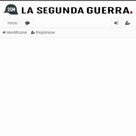
Inicio
or
de
eg
Identificarse
Registrarse
os
nt
ist
ifi
ra
ca
rs
rs
e
e