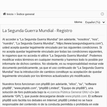
Inicio
Índice general
Idioma:
La Segunda Guerra Mundial - Registro
Al acceder a “La Segunda Guerra Mundial” (en adelante, “nosotros”, “nos”,
“nuestro”, “La Segunda Guerra Mundial”, “https://www.lasegundaguerra.com”),
usted acepta quedar legalmente vinculado por las siguientes condiciones. Si
no acepta quedar legalmente vinculado por todas las condiciones siguientes,
le rogamos que no acceda ni utilice “La Segunda Guerra Mundial”. Podemos
modificar estos términos en cualquier momento y haremos todo lo posible por
informarle de dichos cambios. No obstante, es su responsabilidad revisar este
documento periódicamente, ya que el uso continuado de “La Segunda Guerra
Mundial” tras la introducción de cambios constituye su aceptación de quedar
legalmente vinculado por los términos actualizados y/o modificados.
Nuestros foros funcionan con phpBB (en adelante, “ellos”, “su”, “software
phpBB”, “www.phpbb.com”, “phpBB Limited”, “Equipo de phpBB”), una
solución de foro publicada bajo la «
Licencia Pública General GNU v2
» (en
adelante “GPL”), que puede descargarse desde
www.phpbb.com
. El software
phpBB solo facilita los debates en Internet; phpBB Limited no se hace
responsable del contenido ni de la conducta permitida o prohibida en este