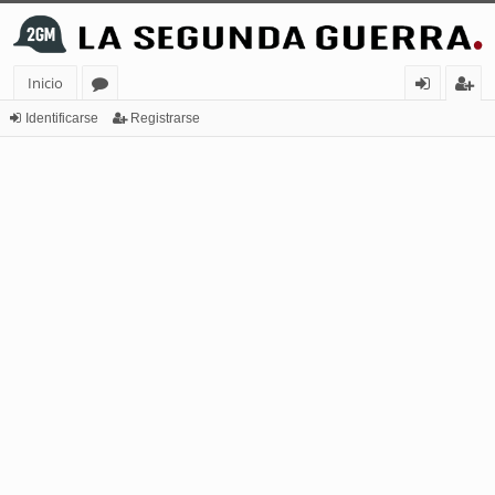
Inicio
or
de
eg
Identificarse
Registrarse
os
nt
ist
ifi
ra
ca
rs
rs
e
e