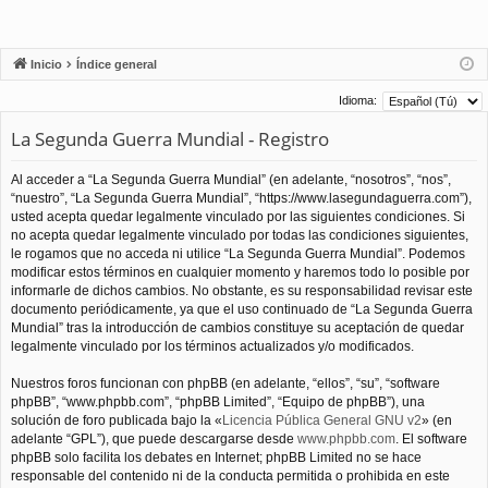
Inicio
Índice general
Idioma:
La Segunda Guerra Mundial - Registro
Al acceder a “La Segunda Guerra Mundial” (en adelante, “nosotros”, “nos”,
“nuestro”, “La Segunda Guerra Mundial”, “https://www.lasegundaguerra.com”),
usted acepta quedar legalmente vinculado por las siguientes condiciones. Si
no acepta quedar legalmente vinculado por todas las condiciones siguientes,
le rogamos que no acceda ni utilice “La Segunda Guerra Mundial”. Podemos
modificar estos términos en cualquier momento y haremos todo lo posible por
informarle de dichos cambios. No obstante, es su responsabilidad revisar este
documento periódicamente, ya que el uso continuado de “La Segunda Guerra
Mundial” tras la introducción de cambios constituye su aceptación de quedar
legalmente vinculado por los términos actualizados y/o modificados.
Nuestros foros funcionan con phpBB (en adelante, “ellos”, “su”, “software
phpBB”, “www.phpbb.com”, “phpBB Limited”, “Equipo de phpBB”), una
solución de foro publicada bajo la «
Licencia Pública General GNU v2
» (en
adelante “GPL”), que puede descargarse desde
www.phpbb.com
. El software
phpBB solo facilita los debates en Internet; phpBB Limited no se hace
responsable del contenido ni de la conducta permitida o prohibida en este