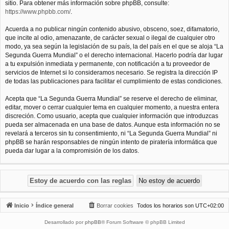
sitio. Para obtener más información sobre phpBB, consulte:
https://www.phpbb.com/
.
Acuerda a no publicar ningún contenido abusivo, obsceno, soez, difamatorio,
que incite al odio, amenazante, de carácter sexual o ilegal de cualquier otro
modo, ya sea según la legislación de su país, la del país en el que se aloja “La
Segunda Guerra Mundial” o el derecho internacional. Hacerlo podría dar lugar
a tu expulsión inmediata y permanente, con notificación a tu proveedor de
servicios de Internet si lo consideramos necesario. Se registra la dirección IP
de todas las publicaciones para facilitar el cumplimiento de estas condiciones.
Acepta que “La Segunda Guerra Mundial” se reserve el derecho de eliminar,
editar, mover o cerrar cualquier tema en cualquier momento, a nuestra entera
discreción. Como usuario, acepta que cualquier información que introduzcas
pueda ser almacenada en una base de datos. Aunque esta información no se
revelará a terceros sin tu consentimiento, ni “La Segunda Guerra Mundial” ni
phpBB se harán responsables de ningún intento de piratería informática que
pueda dar lugar a la compromisión de los datos.
Inicio
Índice general
Borrar cookies
Todos los horarios son
UTC+02:00
Desarrollado por
phpBB
® Forum Software © phpBB Limited