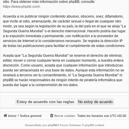
sitio. Para obtener más información sobre phpBB, consulte:
https://www.phpbb.com/
.
Acuerda a no publicar ningún contenido abusivo, obsceno, soez, difamatorio,
que incite al odio, amenazante, de carácter sexual o ilegal de cualquier otro
modo, ya sea según la legislación de su país, la del país en el que se aloja “La
Segunda Guerra Mundial” o el derecho internacional. Hacerlo podría dar lugar
a tu expulsión inmediata y permanente, con notificación a tu proveedor de
servicios de Internet si lo consideramos necesario. Se registra la dirección IP
de todas las publicaciones para facilitar el cumplimiento de estas condiciones.
Acepta que “La Segunda Guerra Mundial” se reserve el derecho de eliminar,
editar, mover o cerrar cualquier tema en cualquier momento, a nuestra entera
discreción. Como usuario, acepta que cualquier información que introduzcas
pueda ser almacenada en una base de datos. Aunque esta información no se
revelará a terceros sin tu consentimiento, ni “La Segunda Guerra Mundial” ni
phpBB se harán responsables de ningún intento de piratería informática que
pueda dar lugar a la compromisión de los datos.
Inicio
Índice general
Borrar cookies
Todos los horarios son
UTC+02:00
Desarrollado por
phpBB
® Forum Software © phpBB Limited