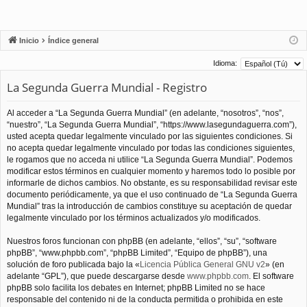
Inicio
Índice general
Idioma:
La Segunda Guerra Mundial - Registro
Al acceder a “La Segunda Guerra Mundial” (en adelante, “nosotros”, “nos”,
“nuestro”, “La Segunda Guerra Mundial”, “https://www.lasegundaguerra.com”),
usted acepta quedar legalmente vinculado por las siguientes condiciones. Si
no acepta quedar legalmente vinculado por todas las condiciones siguientes,
le rogamos que no acceda ni utilice “La Segunda Guerra Mundial”. Podemos
modificar estos términos en cualquier momento y haremos todo lo posible por
informarle de dichos cambios. No obstante, es su responsabilidad revisar este
documento periódicamente, ya que el uso continuado de “La Segunda Guerra
Mundial” tras la introducción de cambios constituye su aceptación de quedar
legalmente vinculado por los términos actualizados y/o modificados.
Nuestros foros funcionan con phpBB (en adelante, “ellos”, “su”, “software
phpBB”, “www.phpbb.com”, “phpBB Limited”, “Equipo de phpBB”), una
solución de foro publicada bajo la «
Licencia Pública General GNU v2
» (en
adelante “GPL”), que puede descargarse desde
www.phpbb.com
. El software
phpBB solo facilita los debates en Internet; phpBB Limited no se hace
responsable del contenido ni de la conducta permitida o prohibida en este