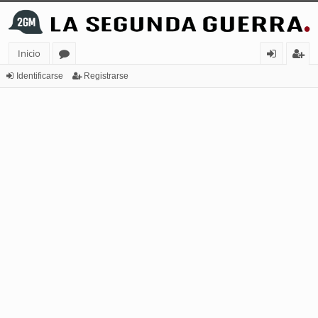
Inicio
or
de
eg
Identificarse
Registrarse
os
nt
ist
ifi
ra
ca
rs
rs
e
e