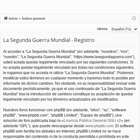
Inicio
Índice general
Idioma:
La Segunda Guerra Mundial - Registro
Al acceder a “La Segunda Guerra Mundial” (en adelante, “nosotros”, “nos”,
“nuestro”, “La Segunda Guerra Mundial”, “https://www.lasegundaguerra.com”),
usted acepta quedar legalmente vinculado por las siguientes condiciones. Si
no acepta quedar legalmente vinculado por todas las condiciones siguientes,
le rogamos que no acceda ni utilice “La Segunda Guerra Mundial”. Podemos
modificar estos términos en cualquier momento y haremos todo lo posible por
informarle de dichos cambios. No obstante, es su responsabilidad revisar este
documento periódicamente, ya que el uso continuado de “La Segunda Guerra
Mundial” tras la introducción de cambios constituye su aceptación de quedar
legalmente vinculado por los términos actualizados y/o modificados.
Nuestros foros funcionan con phpBB (en adelante, “ellos”, “su”, “software
phpBB”, “www.phpbb.com”, “phpBB Limited”, “Equipo de phpBB”), una
solución de foro publicada bajo la «
Licencia Pública General GNU v2
» (en
adelante “GPL”), que puede descargarse desde
www.phpbb.com
. El software
phpBB solo facilita los debates en Internet; phpBB Limited no se hace
responsable del contenido ni de la conducta permitida o prohibida en este