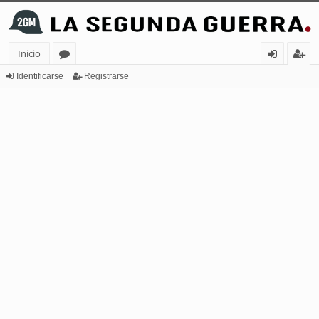
Inicio
or
de
eg
Identificarse
Registrarse
os
nt
ist
ifi
ra
ca
rs
rs
e
e