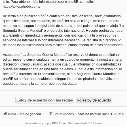
sitio. Para obtener más información sobre phpBB, consulte:
https://www.phpbb.com/
.
Acuerda a no publicar ningún contenido abusivo, obsceno, soez, difamatorio,
que incite al odio, amenazante, de carácter sexual o ilegal de cualquier otro
modo, ya sea según la legislación de su país, la del país en el que se aloja “La
Segunda Guerra Mundial” o el derecho internacional. Hacerlo podría dar lugar
a tu expulsión inmediata y permanente, con notificación a tu proveedor de
servicios de Internet si lo consideramos necesario. Se registra la dirección IP
de todas las publicaciones para facilitar el cumplimiento de estas condiciones.
Acepta que “La Segunda Guerra Mundial” se reserve el derecho de eliminar,
editar, mover o cerrar cualquier tema en cualquier momento, a nuestra entera
discreción. Como usuario, acepta que cualquier información que introduzcas
pueda ser almacenada en una base de datos. Aunque esta información no se
revelará a terceros sin tu consentimiento, ni “La Segunda Guerra Mundial” ni
phpBB se harán responsables de ningún intento de piratería informática que
pueda dar lugar a la compromisión de los datos.
Inicio
Índice general
Borrar cookies
Todos los horarios son
UTC+02:00
Desarrollado por
phpBB
® Forum Software © phpBB Limited