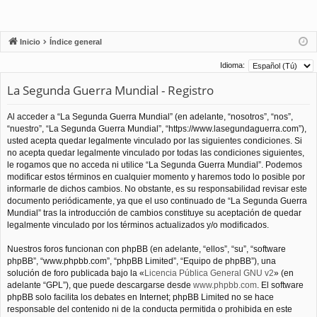
Inicio
Índice general
Idioma:
La Segunda Guerra Mundial - Registro
Al acceder a “La Segunda Guerra Mundial” (en adelante, “nosotros”, “nos”,
“nuestro”, “La Segunda Guerra Mundial”, “https://www.lasegundaguerra.com”),
usted acepta quedar legalmente vinculado por las siguientes condiciones. Si
no acepta quedar legalmente vinculado por todas las condiciones siguientes,
le rogamos que no acceda ni utilice “La Segunda Guerra Mundial”. Podemos
modificar estos términos en cualquier momento y haremos todo lo posible por
informarle de dichos cambios. No obstante, es su responsabilidad revisar este
documento periódicamente, ya que el uso continuado de “La Segunda Guerra
Mundial” tras la introducción de cambios constituye su aceptación de quedar
legalmente vinculado por los términos actualizados y/o modificados.
Nuestros foros funcionan con phpBB (en adelante, “ellos”, “su”, “software
phpBB”, “www.phpbb.com”, “phpBB Limited”, “Equipo de phpBB”), una
solución de foro publicada bajo la «
Licencia Pública General GNU v2
» (en
adelante “GPL”), que puede descargarse desde
www.phpbb.com
. El software
phpBB solo facilita los debates en Internet; phpBB Limited no se hace
responsable del contenido ni de la conducta permitida o prohibida en este