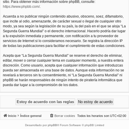
sitio. Para obtener más información sobre phpBB, consulte:
https://www.phpbb.com/
.
Acuerda a no publicar ningún contenido abusivo, obsceno, soez, difamatorio,
que incite al odio, amenazante, de carácter sexual o ilegal de cualquier otro
modo, ya sea según la legislación de su país, la del país en el que se aloja “La
Segunda Guerra Mundial” o el derecho internacional. Hacerlo podría dar lugar
a tu expulsión inmediata y permanente, con notificación a tu proveedor de
servicios de Internet si lo consideramos necesario. Se registra la dirección IP
de todas las publicaciones para facilitar el cumplimiento de estas condiciones.
Acepta que “La Segunda Guerra Mundial” se reserve el derecho de eliminar,
editar, mover o cerrar cualquier tema en cualquier momento, a nuestra entera
discreción. Como usuario, acepta que cualquier información que introduzcas
pueda ser almacenada en una base de datos. Aunque esta información no se
revelará a terceros sin tu consentimiento, ni “La Segunda Guerra Mundial” ni
phpBB se harán responsables de ningún intento de piratería informática que
pueda dar lugar a la compromisión de los datos.
Inicio
Índice general
Borrar cookies
Todos los horarios son
UTC+02:00
Desarrollado por
phpBB
® Forum Software © phpBB Limited