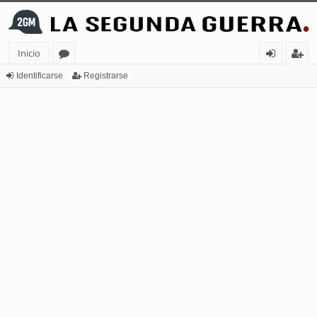
Inicio
or
de
eg
Identificarse
Registrarse
os
nt
ist
ifi
ra
ca
rs
rs
e
e