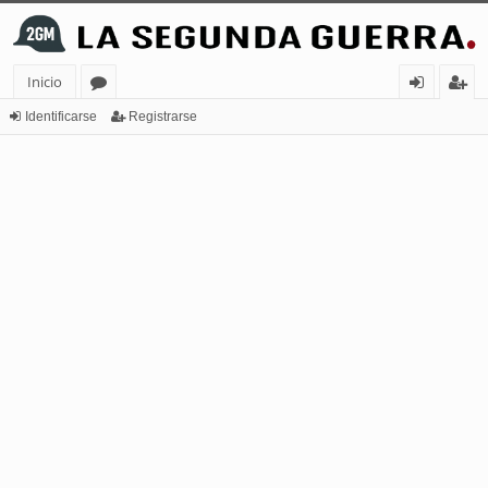
Inicio
or
de
eg
Identificarse
Registrarse
os
nt
ist
ifi
ra
ca
rs
rs
e
e