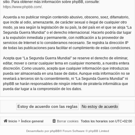
sitio. Para obtener más información sobre phpBB, consulte:
https://www.phpbb.com/
.
Acuerda a no publicar ningún contenido abusivo, obsceno, soez, difamatorio,
que incite al odio, amenazante, de carácter sexual o ilegal de cualquier otro
modo, ya sea según la legislación de su país, la del país en el que se aloja “La
Segunda Guerra Mundial” o el derecho internacional. Hacerlo podría dar lugar
a tu expulsión inmediata y permanente, con notificación a tu proveedor de
servicios de Internet si lo consideramos necesario. Se registra la dirección IP
de todas las publicaciones para facilitar el cumplimiento de estas condiciones.
Acepta que “La Segunda Guerra Mundial” se reserve el derecho de eliminar,
editar, mover o cerrar cualquier tema en cualquier momento, a nuestra entera
discreción. Como usuario, acepta que cualquier información que introduzcas
pueda ser almacenada en una base de datos. Aunque esta información no se
revelará a terceros sin tu consentimiento, ni “La Segunda Guerra Mundial” ni
phpBB se harán responsables de ningún intento de piratería informática que
pueda dar lugar a la compromisión de los datos.
Inicio
Índice general
Borrar cookies
Todos los horarios son
UTC+02:00
Desarrollado por
phpBB
® Forum Software © phpBB Limited