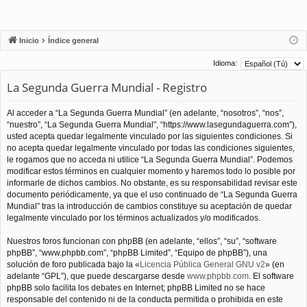
Inicio
Índice general
Idioma:
La Segunda Guerra Mundial - Registro
Al acceder a “La Segunda Guerra Mundial” (en adelante, “nosotros”, “nos”,
“nuestro”, “La Segunda Guerra Mundial”, “https://www.lasegundaguerra.com”),
usted acepta quedar legalmente vinculado por las siguientes condiciones. Si
no acepta quedar legalmente vinculado por todas las condiciones siguientes,
le rogamos que no acceda ni utilice “La Segunda Guerra Mundial”. Podemos
modificar estos términos en cualquier momento y haremos todo lo posible por
informarle de dichos cambios. No obstante, es su responsabilidad revisar este
documento periódicamente, ya que el uso continuado de “La Segunda Guerra
Mundial” tras la introducción de cambios constituye su aceptación de quedar
legalmente vinculado por los términos actualizados y/o modificados.
Nuestros foros funcionan con phpBB (en adelante, “ellos”, “su”, “software
phpBB”, “www.phpbb.com”, “phpBB Limited”, “Equipo de phpBB”), una
solución de foro publicada bajo la «
Licencia Pública General GNU v2
» (en
adelante “GPL”), que puede descargarse desde
www.phpbb.com
. El software
phpBB solo facilita los debates en Internet; phpBB Limited no se hace
responsable del contenido ni de la conducta permitida o prohibida en este