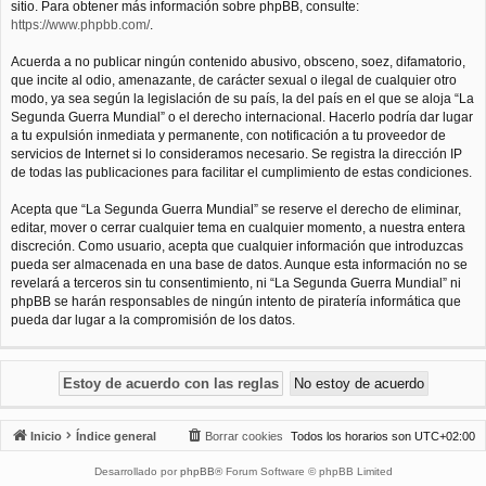
sitio. Para obtener más información sobre phpBB, consulte:
https://www.phpbb.com/
.
Acuerda a no publicar ningún contenido abusivo, obsceno, soez, difamatorio,
que incite al odio, amenazante, de carácter sexual o ilegal de cualquier otro
modo, ya sea según la legislación de su país, la del país en el que se aloja “La
Segunda Guerra Mundial” o el derecho internacional. Hacerlo podría dar lugar
a tu expulsión inmediata y permanente, con notificación a tu proveedor de
servicios de Internet si lo consideramos necesario. Se registra la dirección IP
de todas las publicaciones para facilitar el cumplimiento de estas condiciones.
Acepta que “La Segunda Guerra Mundial” se reserve el derecho de eliminar,
editar, mover o cerrar cualquier tema en cualquier momento, a nuestra entera
discreción. Como usuario, acepta que cualquier información que introduzcas
pueda ser almacenada en una base de datos. Aunque esta información no se
revelará a terceros sin tu consentimiento, ni “La Segunda Guerra Mundial” ni
phpBB se harán responsables de ningún intento de piratería informática que
pueda dar lugar a la compromisión de los datos.
Inicio
Índice general
Borrar cookies
Todos los horarios son
UTC+02:00
Desarrollado por
phpBB
® Forum Software © phpBB Limited