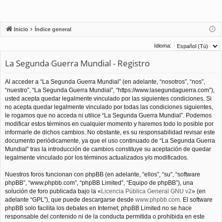
Inicio
Índice general
Idioma:
La Segunda Guerra Mundial - Registro
Al acceder a “La Segunda Guerra Mundial” (en adelante, “nosotros”, “nos”,
“nuestro”, “La Segunda Guerra Mundial”, “https://www.lasegundaguerra.com”),
usted acepta quedar legalmente vinculado por las siguientes condiciones. Si
no acepta quedar legalmente vinculado por todas las condiciones siguientes,
le rogamos que no acceda ni utilice “La Segunda Guerra Mundial”. Podemos
modificar estos términos en cualquier momento y haremos todo lo posible por
informarle de dichos cambios. No obstante, es su responsabilidad revisar este
documento periódicamente, ya que el uso continuado de “La Segunda Guerra
Mundial” tras la introducción de cambios constituye su aceptación de quedar
legalmente vinculado por los términos actualizados y/o modificados.
Nuestros foros funcionan con phpBB (en adelante, “ellos”, “su”, “software
phpBB”, “www.phpbb.com”, “phpBB Limited”, “Equipo de phpBB”), una
solución de foro publicada bajo la «
Licencia Pública General GNU v2
» (en
adelante “GPL”), que puede descargarse desde
www.phpbb.com
. El software
phpBB solo facilita los debates en Internet; phpBB Limited no se hace
responsable del contenido ni de la conducta permitida o prohibida en este