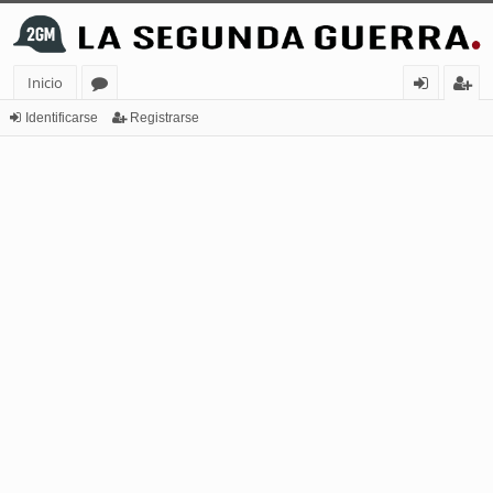
Inicio
or
de
eg
Identificarse
Registrarse
os
nt
ist
ifi
ra
ca
rs
rs
e
e