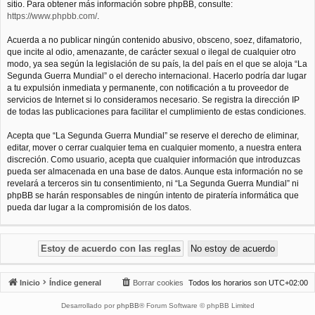
sitio. Para obtener más información sobre phpBB, consulte:
https://www.phpbb.com/
.
Acuerda a no publicar ningún contenido abusivo, obsceno, soez, difamatorio,
que incite al odio, amenazante, de carácter sexual o ilegal de cualquier otro
modo, ya sea según la legislación de su país, la del país en el que se aloja “La
Segunda Guerra Mundial” o el derecho internacional. Hacerlo podría dar lugar
a tu expulsión inmediata y permanente, con notificación a tu proveedor de
servicios de Internet si lo consideramos necesario. Se registra la dirección IP
de todas las publicaciones para facilitar el cumplimiento de estas condiciones.
Acepta que “La Segunda Guerra Mundial” se reserve el derecho de eliminar,
editar, mover o cerrar cualquier tema en cualquier momento, a nuestra entera
discreción. Como usuario, acepta que cualquier información que introduzcas
pueda ser almacenada en una base de datos. Aunque esta información no se
revelará a terceros sin tu consentimiento, ni “La Segunda Guerra Mundial” ni
phpBB se harán responsables de ningún intento de piratería informática que
pueda dar lugar a la compromisión de los datos.
Inicio
Índice general
Borrar cookies
Todos los horarios son
UTC+02:00
Desarrollado por
phpBB
® Forum Software © phpBB Limited