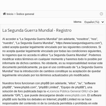
Inicio
Índice general
Idioma:
La Segunda Guerra Mundial - Registro
Al acceder a “La Segunda Guerra Mundial” (en adelante, “nosotros”, “nos”,
“nuestro”, “La Segunda Guerra Mundial”, “https://www.lasegundaguerra.com”),
usted acepta quedar legalmente vinculado por las siguientes condiciones. Si
no acepta quedar legalmente vinculado por todas las condiciones siguientes,
le rogamos que no acceda ni utilice “La Segunda Guerra Mundial”. Podemos
modificar estos términos en cualquier momento y haremos todo lo posible por
informarle de dichos cambios. No obstante, es su responsabilidad revisar este
documento periódicamente, ya que el uso continuado de “La Segunda Guerra
Mundial” tras la introducción de cambios constituye su aceptación de quedar
legalmente vinculado por los términos actualizados y/o modificados.
Nuestros foros funcionan con phpBB (en adelante, “ellos”, “su”, “software
phpBB”, “www.phpbb.com”, “phpBB Limited”, “Equipo de phpBB”), una
solución de foro publicada bajo la «
Licencia Pública General GNU v2
» (en
adelante “GPL”), que puede descargarse desde
www.phpbb.com
. El software
phpBB solo facilita los debates en Internet; phpBB Limited no se hace
responsable del contenido ni de la conducta permitida o prohibida en este