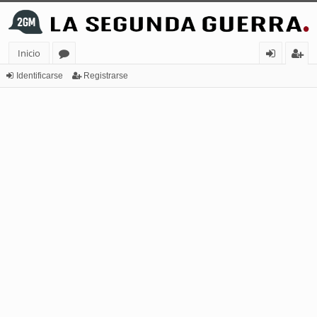
Inicio
or
de
eg
Identificarse
Registrarse
os
nt
ist
ifi
ra
ca
rs
rs
e
e