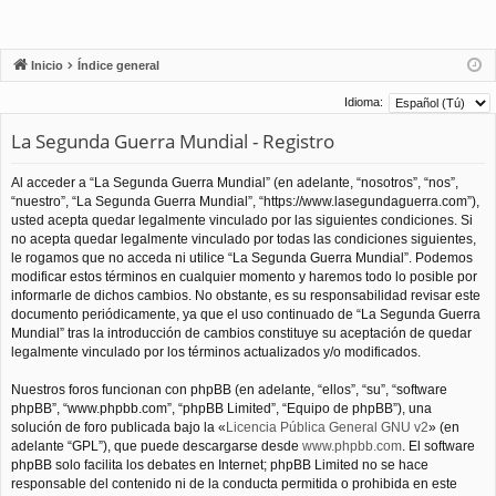
Inicio
Índice general
Idioma:
La Segunda Guerra Mundial - Registro
Al acceder a “La Segunda Guerra Mundial” (en adelante, “nosotros”, “nos”,
“nuestro”, “La Segunda Guerra Mundial”, “https://www.lasegundaguerra.com”),
usted acepta quedar legalmente vinculado por las siguientes condiciones. Si
no acepta quedar legalmente vinculado por todas las condiciones siguientes,
le rogamos que no acceda ni utilice “La Segunda Guerra Mundial”. Podemos
modificar estos términos en cualquier momento y haremos todo lo posible por
informarle de dichos cambios. No obstante, es su responsabilidad revisar este
documento periódicamente, ya que el uso continuado de “La Segunda Guerra
Mundial” tras la introducción de cambios constituye su aceptación de quedar
legalmente vinculado por los términos actualizados y/o modificados.
Nuestros foros funcionan con phpBB (en adelante, “ellos”, “su”, “software
phpBB”, “www.phpbb.com”, “phpBB Limited”, “Equipo de phpBB”), una
solución de foro publicada bajo la «
Licencia Pública General GNU v2
» (en
adelante “GPL”), que puede descargarse desde
www.phpbb.com
. El software
phpBB solo facilita los debates en Internet; phpBB Limited no se hace
responsable del contenido ni de la conducta permitida o prohibida en este