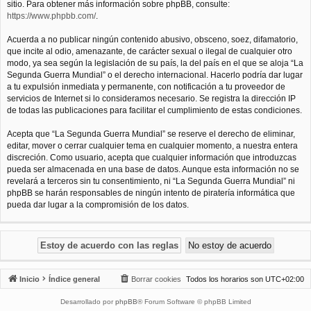
sitio. Para obtener más información sobre phpBB, consulte:
https://www.phpbb.com/
.
Acuerda a no publicar ningún contenido abusivo, obsceno, soez, difamatorio,
que incite al odio, amenazante, de carácter sexual o ilegal de cualquier otro
modo, ya sea según la legislación de su país, la del país en el que se aloja “La
Segunda Guerra Mundial” o el derecho internacional. Hacerlo podría dar lugar
a tu expulsión inmediata y permanente, con notificación a tu proveedor de
servicios de Internet si lo consideramos necesario. Se registra la dirección IP
de todas las publicaciones para facilitar el cumplimiento de estas condiciones.
Acepta que “La Segunda Guerra Mundial” se reserve el derecho de eliminar,
editar, mover o cerrar cualquier tema en cualquier momento, a nuestra entera
discreción. Como usuario, acepta que cualquier información que introduzcas
pueda ser almacenada en una base de datos. Aunque esta información no se
revelará a terceros sin tu consentimiento, ni “La Segunda Guerra Mundial” ni
phpBB se harán responsables de ningún intento de piratería informática que
pueda dar lugar a la compromisión de los datos.
Inicio
Índice general
Borrar cookies
Todos los horarios son
UTC+02:00
Desarrollado por
phpBB
® Forum Software © phpBB Limited