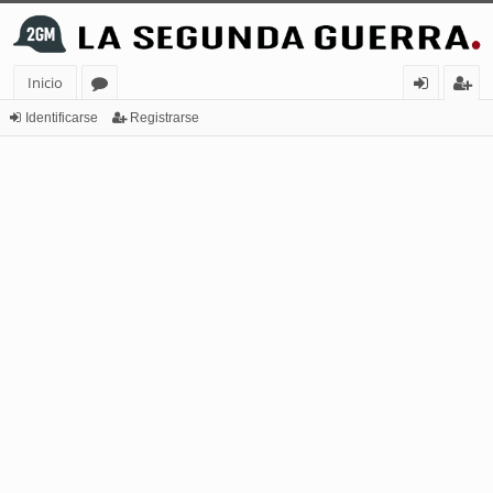
Inicio
or
de
eg
Identificarse
Registrarse
os
nt
ist
ifi
ra
ca
rs
rs
e
e