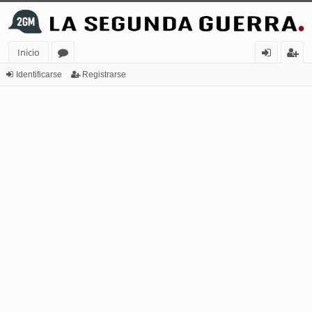
Inicio
or
de
eg
Identificarse
Registrarse
os
nt
ist
ifi
ra
ca
rs
rs
e
e