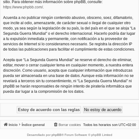
sitio. Para obtener más información sobre phpBB, consulte:
https://www.phpbb.com/
.
Acuerda a no publicar ningún contenido abusivo, obsceno, soez, difamatorio,
que incite al odio, amenazante, de carácter sexual o ilegal de cualquier otro
modo, ya sea según la legislación de su país, la del país en el que se aloja “La
Segunda Guerra Mundial” o el derecho internacional. Hacerlo podría dar lugar
a tu expulsión inmediata y permanente, con notificación a tu proveedor de
servicios de Internet si lo consideramos necesario. Se registra la dirección IP
de todas las publicaciones para facilitar el cumplimiento de estas condiciones.
Acepta que “La Segunda Guerra Mundial” se reserve el derecho de eliminar,
editar, mover o cerrar cualquier tema en cualquier momento, a nuestra entera
discreción. Como usuario, acepta que cualquier información que introduzcas
pueda ser almacenada en una base de datos. Aunque esta información no se
revelará a terceros sin tu consentimiento, ni “La Segunda Guerra Mundial” ni
phpBB se harán responsables de ningún intento de piratería informática que
pueda dar lugar a la compromisión de los datos.
Inicio
Índice general
Borrar cookies
Todos los horarios son
UTC+02:00
Desarrollado por
phpBB
® Forum Software © phpBB Limited