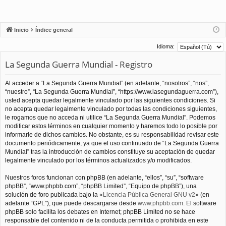
Inicio
Índice general
Idioma:
La Segunda Guerra Mundial - Registro
Al acceder a “La Segunda Guerra Mundial” (en adelante, “nosotros”, “nos”,
“nuestro”, “La Segunda Guerra Mundial”, “https://www.lasegundaguerra.com”),
usted acepta quedar legalmente vinculado por las siguientes condiciones. Si
no acepta quedar legalmente vinculado por todas las condiciones siguientes,
le rogamos que no acceda ni utilice “La Segunda Guerra Mundial”. Podemos
modificar estos términos en cualquier momento y haremos todo lo posible por
informarle de dichos cambios. No obstante, es su responsabilidad revisar este
documento periódicamente, ya que el uso continuado de “La Segunda Guerra
Mundial” tras la introducción de cambios constituye su aceptación de quedar
legalmente vinculado por los términos actualizados y/o modificados.
Nuestros foros funcionan con phpBB (en adelante, “ellos”, “su”, “software
phpBB”, “www.phpbb.com”, “phpBB Limited”, “Equipo de phpBB”), una
solución de foro publicada bajo la «
Licencia Pública General GNU v2
» (en
adelante “GPL”), que puede descargarse desde
www.phpbb.com
. El software
phpBB solo facilita los debates en Internet; phpBB Limited no se hace
responsable del contenido ni de la conducta permitida o prohibida en este