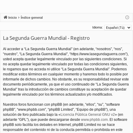
Inicio
Índice general
Idioma:
La Segunda Guerra Mundial - Registro
Al acceder a “La Segunda Guerra Mundial” (en adelante, “nosotros”, “nos”,
“nuestro”, “La Segunda Guerra Mundial”, “https://www.lasegundaguerra.com”),
usted acepta quedar legalmente vinculado por las siguientes condiciones. Si
no acepta quedar legalmente vinculado por todas las condiciones siguientes,
le rogamos que no acceda ni utilice “La Segunda Guerra Mundial”. Podemos
modificar estos términos en cualquier momento y haremos todo lo posible por
informarle de dichos cambios. No obstante, es su responsabilidad revisar este
documento periódicamente, ya que el uso continuado de “La Segunda Guerra
Mundial” tras la introducción de cambios constituye su aceptación de quedar
legalmente vinculado por los términos actualizados y/o modificados.
Nuestros foros funcionan con phpBB (en adelante, “ellos”, “su”, “software
phpBB”, “www.phpbb.com”, “phpBB Limited”, “Equipo de phpBB”), una
solución de foro publicada bajo la «
Licencia Pública General GNU v2
» (en
adelante “GPL”), que puede descargarse desde
www.phpbb.com
. El software
phpBB solo facilita los debates en Internet; phpBB Limited no se hace
responsable del contenido ni de la conducta permitida o prohibida en este