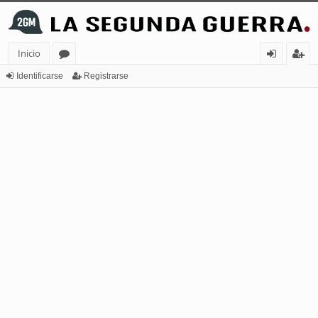
Inicio
or
de
eg
Identificarse
Registrarse
os
nt
ist
ifi
ra
ca
rs
rs
e
e