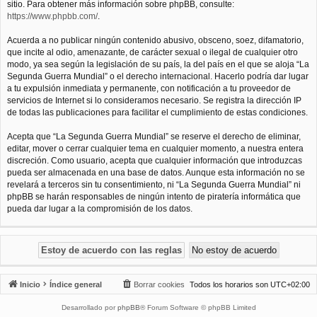
sitio. Para obtener más información sobre phpBB, consulte:
https://www.phpbb.com/
.
Acuerda a no publicar ningún contenido abusivo, obsceno, soez, difamatorio,
que incite al odio, amenazante, de carácter sexual o ilegal de cualquier otro
modo, ya sea según la legislación de su país, la del país en el que se aloja “La
Segunda Guerra Mundial” o el derecho internacional. Hacerlo podría dar lugar
a tu expulsión inmediata y permanente, con notificación a tu proveedor de
servicios de Internet si lo consideramos necesario. Se registra la dirección IP
de todas las publicaciones para facilitar el cumplimiento de estas condiciones.
Acepta que “La Segunda Guerra Mundial” se reserve el derecho de eliminar,
editar, mover o cerrar cualquier tema en cualquier momento, a nuestra entera
discreción. Como usuario, acepta que cualquier información que introduzcas
pueda ser almacenada en una base de datos. Aunque esta información no se
revelará a terceros sin tu consentimiento, ni “La Segunda Guerra Mundial” ni
phpBB se harán responsables de ningún intento de piratería informática que
pueda dar lugar a la compromisión de los datos.
Inicio
Índice general
Borrar cookies
Todos los horarios son
UTC+02:00
Desarrollado por
phpBB
® Forum Software © phpBB Limited