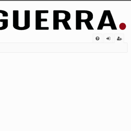
FA
de
eg
Q
nt
ist
ifi
ra
ca
rs
rs
e
e