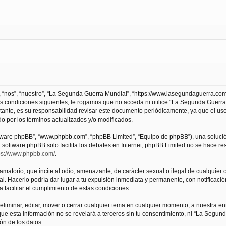
 “nos”, “nuestro”, “La Segunda Guerra Mundial”, “https://www.lasegundaguerra.com
as condiciones siguientes, le rogamos que no acceda ni utilice “La Segunda Guer
tante, es su responsabilidad revisar este documento periódicamente, ya que el us
 por los términos actualizados y/o modificados.
oftware phpBB”, “www.phpbb.com”, “phpBB Limited”, “Equipo de phpBB”), una solució
l software phpBB solo facilita los debates en Internet; phpBB Limited no se hace r
ps://www.phpbb.com/
.
atorio, que incite al odio, amenazante, de carácter sexual o ilegal de cualquier ot
. Hacerlo podría dar lugar a tu expulsión inmediata y permanente, con notificación
a facilitar el cumplimiento de estas condiciones.
iminar, editar, mover o cerrar cualquier tema en cualquier momento, a nuestra en
e esta información no se revelará a terceros sin tu consentimiento, ni “La Segu
ón de los datos.