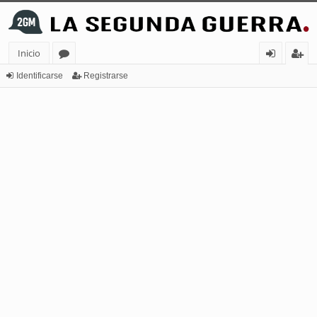
Inicio
or
de
eg
Identificarse
Registrarse
os
nt
ist
ifi
ra
ca
rs
rs
e
e