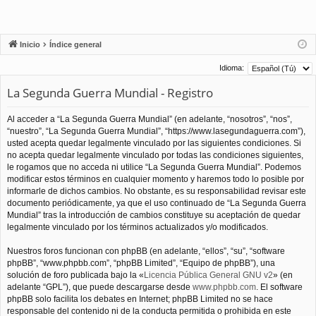
Inicio
Índice general
Idioma:
La Segunda Guerra Mundial - Registro
Al acceder a “La Segunda Guerra Mundial” (en adelante, “nosotros”, “nos”,
“nuestro”, “La Segunda Guerra Mundial”, “https://www.lasegundaguerra.com”),
usted acepta quedar legalmente vinculado por las siguientes condiciones. Si
no acepta quedar legalmente vinculado por todas las condiciones siguientes,
le rogamos que no acceda ni utilice “La Segunda Guerra Mundial”. Podemos
modificar estos términos en cualquier momento y haremos todo lo posible por
informarle de dichos cambios. No obstante, es su responsabilidad revisar este
documento periódicamente, ya que el uso continuado de “La Segunda Guerra
Mundial” tras la introducción de cambios constituye su aceptación de quedar
legalmente vinculado por los términos actualizados y/o modificados.
Nuestros foros funcionan con phpBB (en adelante, “ellos”, “su”, “software
phpBB”, “www.phpbb.com”, “phpBB Limited”, “Equipo de phpBB”), una
solución de foro publicada bajo la «
Licencia Pública General GNU v2
» (en
adelante “GPL”), que puede descargarse desde
www.phpbb.com
. El software
phpBB solo facilita los debates en Internet; phpBB Limited no se hace
responsable del contenido ni de la conducta permitida o prohibida en este