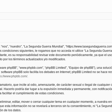
 “nos”, “nuestro”, “La Segunda Guerra Mundial”, “https://www.lasegundaguerra.com
as condiciones siguientes, le rogamos que no acceda ni utilice “La Segunda Guer
tante, es su responsabilidad revisar este documento periódicamente, ya que el us
 por los términos actualizados y/o modificados.
oftware phpBB”, “www.phpbb.com”, “phpBB Limited”, “Equipo de phpBB”), una solució
l software phpBB solo facilita los debates en Internet; phpBB Limited no se hace r
ps://www.phpbb.com/
.
atorio, que incite al odio, amenazante, de carácter sexual o ilegal de cualquier ot
. Hacerlo podría dar lugar a tu expulsión inmediata y permanente, con notificación
a facilitar el cumplimiento de estas condiciones.
iminar, editar, mover o cerrar cualquier tema en cualquier momento, a nuestra en
e esta información no se revelará a terceros sin tu consentimiento, ni “La Segu
ón de los datos.