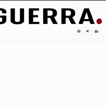
FA
de
eg
Q
nt
ist
ifi
ra
ca
rs
rs
e
e