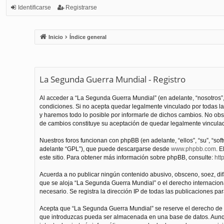
Identificarse
Registrarse
Inicio
Índice general
La Segunda Guerra Mundial - Registro
Al acceder a “La Segunda Guerra Mundial” (en adelante, “nosotros”,
condiciones. Si no acepta quedar legalmente vinculado por todas l
y haremos todo lo posible por informarle de dichos cambios. No obs
de cambios constituye su aceptación de quedar legalmente vinculado
Nuestros foros funcionan con phpBB (en adelante, “ellos”, “su”, “s
adelante “GPL”), que puede descargarse desde
www.phpbb.com
. E
este sitio. Para obtener más información sobre phpBB, consulte:
htt
Acuerda a no publicar ningún contenido abusivo, obsceno, soez, difam
que se aloja “La Segunda Guerra Mundial” o el derecho internacional
necesario. Se registra la dirección IP de todas las publicaciones par
Acepta que “La Segunda Guerra Mundial” se reserve el derecho de el
que introduzcas pueda ser almacenada en una base de datos. Aunqu