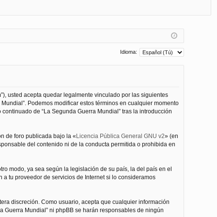
FA
de
eg
Q
nt
ist
ifi
ra
ca
rs
Idioma:
rs
e
e
”), usted acepta quedar legalmente vinculado por las siguientes
ra Mundial”. Podemos modificar estos términos en cualquier momento
o continuado de “La Segunda Guerra Mundial” tras la introducción
n de foro publicada bajo la «
Licencia Pública General GNU v2
» (en
esponsable del contenido ni de la conducta permitida o prohibida en
ro modo, ya sea según la legislación de su país, la del país en el
 a tu proveedor de servicios de Internet si lo consideramos
tera discreción. Como usuario, acepta que cualquier información
nda Guerra Mundial” ni phpBB se harán responsables de ningún