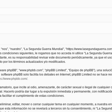
 “nos”, “nuestro”, “La Segunda Guerra Mundial”, “https://www.lasegundaguerra.com
as condiciones siguientes, le rogamos que no acceda ni utilice “La Segunda Guer
tante, es su responsabilidad revisar este documento periódicamente, ya que el us
 por los términos actualizados y/o modificados.
oftware phpBB”, “www.phpbb.com”, “phpBB Limited”, “Equipo de phpBB”), una solució
l software phpBB solo facilita los debates en Internet; phpBB Limited no se hace r
ps://www.phpbb.com/
.
atorio, que incite al odio, amenazante, de carácter sexual o ilegal de cualquier ot
. Hacerlo podría dar lugar a tu expulsión inmediata y permanente, con notificación
a facilitar el cumplimiento de estas condiciones.
iminar, editar, mover o cerrar cualquier tema en cualquier momento, a nuestra en
e esta información no se revelará a terceros sin tu consentimiento, ni “La Segu