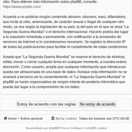
sitio. Para obtener más información sobre phpBB, consulte:
https://www.phpbb.com/
.
Acuerda a no publicar ningún contenido abusivo, obsceno, soez, difamatorio,
que incite al odio, amenazante, de carácter sexual o ilegal de cualquier otro
modo, ya sea según la legislación de su país, la del país en el que se aloja “La
Segunda Guerra Mundial” o el derecho internacional. Hacerlo podría dar lugar
a tu expulsión inmediata y permanente, con notificación a tu proveedor de
servicios de Internet si lo consideramos necesario. Se registra la dirección IP
de todas las publicaciones para facilitar el cumplimiento de estas condiciones.
Acepta que “La Segunda Guerra Mundial” se reserve el derecho de eliminar,
editar, mover o cerrar cualquier tema en cualquier momento, a nuestra entera
discreción. Como usuario, acepta que cualquier información que introduzcas
pueda ser almacenada en una base de datos. Aunque esta información no se
revelará a terceros sin tu consentimiento, ni “La Segunda Guerra Mundial” ni
phpBB se harán responsables de ningún intento de piratería informática que
pueda dar lugar a la compromisión de los datos.
Inicio
Índice general
Borrar cookies
Todos los horarios son
UTC+02:00
Desarrollado por
phpBB
® Forum Software © phpBB Limited