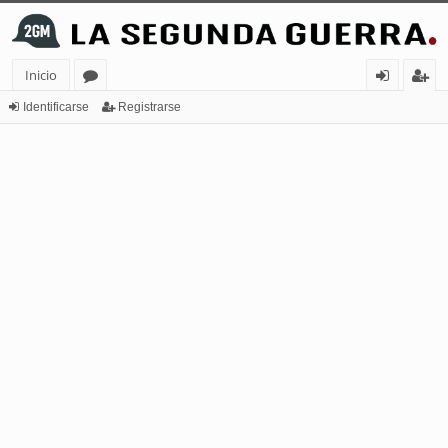
Inicio
or
de
eg
Identificarse
Registrarse
os
nt
ist
ifi
ra
ca
rs
rs
e
e