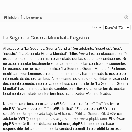
Inicio
Índice general
Idioma:
La Segunda Guerra Mundial - Registro
Al acceder a “La Segunda Guerra Mundial” (en adelante, “nosotros”, “nos”,
“nuestro”, “La Segunda Guerra Mundial”, “https://www.lasegundaguerra.com”),
usted acepta quedar legalmente vinculado por las siguientes condiciones. Si
no acepta quedar legalmente vinculado por todas las condiciones siguientes,
le rogamos que no acceda ni utilice “La Segunda Guerra Mundial”. Podemos
modificar estos términos en cualquier momento y haremos todo lo posible por
informarle de dichos cambios. No obstante, es su responsabilidad revisar este
documento periódicamente, ya que el uso continuado de “La Segunda Guerra
Mundial” tras la introducción de cambios constituye su aceptación de quedar
legalmente vinculado por los términos actualizados y/o modificados.
Nuestros foros funcionan con phpBB (en adelante, “ellos”, “su”, “software
phpBB”, “www.phpbb.com”, “phpBB Limited”, “Equipo de phpBB”), una
solución de foro publicada bajo la «
Licencia Pública General GNU v2
» (en
adelante “GPL”), que puede descargarse desde
www.phpbb.com
. El software
phpBB solo facilita los debates en Internet; phpBB Limited no se hace
responsable del contenido ni de la conducta permitida o prohibida en este