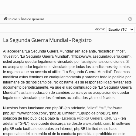
Inicio
Índice general
Idioma:
La Segunda Guerra Mundial - Registro
Al acceder a “La Segunda Guerra Mundial” (en adelante, “nosotros”, “nos”,
“nuestro”, “La Segunda Guerra Mundial”, “https://www.lasegundaguerra.com”),
usted acepta quedar legalmente vinculado por las siguientes condiciones. Si
no acepta quedar legalmente vinculado por todas las condiciones siguientes,
le rogamos que no acceda ni utilice “La Segunda Guerra Mundial”. Podemos
modificar estos términos en cualquier momento y haremos todo lo posible por
informarle de dichos cambios. No obstante, es su responsabilidad revisar este
documento periódicamente, ya que el uso continuado de “La Segunda Guerra
Mundial” tras la introducción de cambios constituye su aceptación de quedar
legalmente vinculado por los términos actualizados y/o modificados.
Nuestros foros funcionan con phpBB (en adelante, “ellos”, “su”, “software
phpBB”, “www.phpbb.com”, “phpBB Limited”, “Equipo de phpBB”), una
solución de foro publicada bajo la «
Licencia Pública General GNU v2
» (en
adelante “GPL”), que puede descargarse desde
www.phpbb.com
. El software
phpBB solo facilita los debates en Internet; phpBB Limited no se hace
responsable del contenido ni de la conducta permitida o prohibida en este