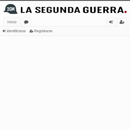
Inicio
or
de
eg
Identificarse
Registrarse
os
nt
ist
ifi
ra
ca
rs
rs
e
e