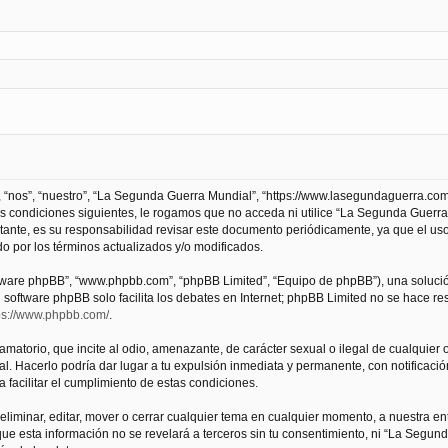
 “nos”, “nuestro”, “La Segunda Guerra Mundial”, “https://www.lasegundaguerra.com
as condiciones siguientes, le rogamos que no acceda ni utilice “La Segunda Guer
tante, es su responsabilidad revisar este documento periódicamente, ya que el us
 por los términos actualizados y/o modificados.
oftware phpBB”, “www.phpbb.com”, “phpBB Limited”, “Equipo de phpBB”), una solució
l software phpBB solo facilita los debates en Internet; phpBB Limited no se hace r
ps://www.phpbb.com/
.
atorio, que incite al odio, amenazante, de carácter sexual o ilegal de cualquier ot
. Hacerlo podría dar lugar a tu expulsión inmediata y permanente, con notificación
a facilitar el cumplimiento de estas condiciones.
iminar, editar, mover o cerrar cualquier tema en cualquier momento, a nuestra en
e esta información no se revelará a terceros sin tu consentimiento, ni “La Segu