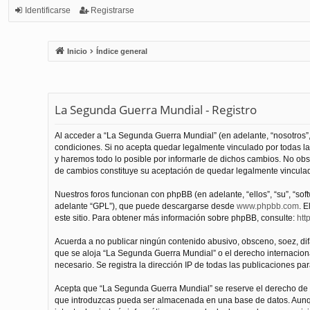
Identificarse
Registrarse
Inicio
Índice general
La Segunda Guerra Mundial - Registro
Al acceder a “La Segunda Guerra Mundial” (en adelante, “nosotros”,
condiciones. Si no acepta quedar legalmente vinculado por todas l
y haremos todo lo posible por informarle de dichos cambios. No obs
de cambios constituye su aceptación de quedar legalmente vinculado
Nuestros foros funcionan con phpBB (en adelante, “ellos”, “su”, “s
adelante “GPL”), que puede descargarse desde
www.phpbb.com
. E
este sitio. Para obtener más información sobre phpBB, consulte:
htt
Acuerda a no publicar ningún contenido abusivo, obsceno, soez, difam
que se aloja “La Segunda Guerra Mundial” o el derecho internacional
necesario. Se registra la dirección IP de todas las publicaciones par
Acepta que “La Segunda Guerra Mundial” se reserve el derecho de el
que introduzcas pueda ser almacenada en una base de datos. Aunqu