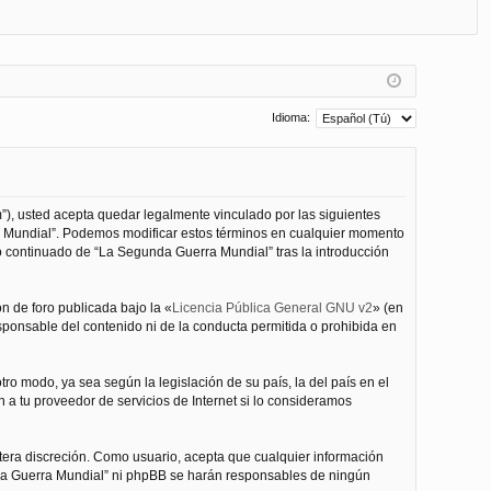
FA
de
eg
Q
nt
ist
ifi
ra
ca
rs
Idioma:
rs
e
e
”), usted acepta quedar legalmente vinculado por las siguientes
ra Mundial”. Podemos modificar estos términos en cualquier momento
o continuado de “La Segunda Guerra Mundial” tras la introducción
n de foro publicada bajo la «
Licencia Pública General GNU v2
» (en
esponsable del contenido ni de la conducta permitida o prohibida en
ro modo, ya sea según la legislación de su país, la del país en el
 a tu proveedor de servicios de Internet si lo consideramos
tera discreción. Como usuario, acepta que cualquier información
nda Guerra Mundial” ni phpBB se harán responsables de ningún