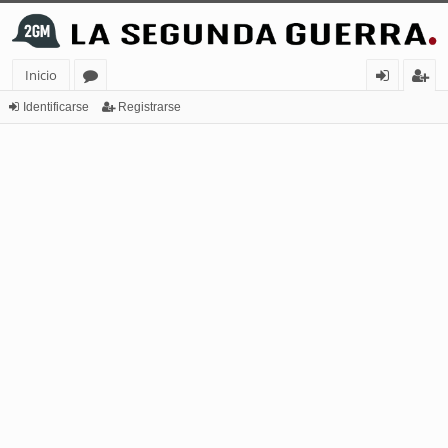
Inicio
or
de
eg
Identificarse
Registrarse
os
nt
ist
ifi
ra
ca
rs
rs
e
e