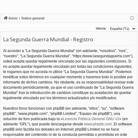
Inicio
Índice general
Idioma:
La Segunda Guerra Mundial - Registro
Al acceder a “La Segunda Guerra Mundial” (en adelante, “nosotros”, “nos”,
“nuestro”, “La Segunda Guerra Mundial”, “https://www.lasegundaguerra.com”),
usted acepta quedar legalmente vinculado por las siguientes condiciones. Si
no acepta quedar legalmente vinculado por todas las condiciones siguientes,
le rogamos que no acceda ni utilice “La Segunda Guerra Mundial”. Podemos
modificar estos términos en cualquier momento y haremos todo lo posible por
informarle de dichos cambios. No obstante, es su responsabilidad revisar este
documento periódicamente, ya que el uso continuado de “La Segunda Guerra
Mundial” tras la introducción de cambios constituye su aceptación de quedar
legalmente vinculado por los términos actualizados y/o modificados.
Nuestros foros funcionan con phpBB (en adelante, “ellos”, “su”, “software
phpBB”, “www.phpbb.com”, “phpBB Limited”, “Equipo de phpBB”), una
solución de foro publicada bajo la «
Licencia Pública General GNU v2
» (en
adelante “GPL”), que puede descargarse desde
www.phpbb.com
. El software
phpBB solo facilita los debates en Internet; phpBB Limited no se hace
responsable del contenido ni de la conducta permitida o prohibida en este