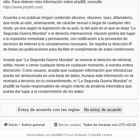
sitio. Para obtener más información sobre phpBB, consulte:
https://www.phpbb.com/
.
Acuerda a no publicar ningún contenido abusivo, obsceno, soez, difamatorio,
que incite al odio, amenazante, de carácter sexual o ilegal de cualquier otro
modo, ya sea según la legislación de su país, la del país en el que se aloja “La
Segunda Guerra Mundial” o el derecho internacional. Hacerlo podría dar lugar
a tu expulsión inmediata y permanente, con notificación a tu proveedor de
servicios de Internet si lo consideramos necesario. Se registra la dirección IP
de todas las publicaciones para facilitar el cumplimiento de estas condiciones.
Acepta que “La Segunda Guerra Mundial” se reserve el derecho de eliminar,
editar, mover o cerrar cualquier tema en cualquier momento, a nuestra entera
discreción. Como usuario, acepta que cualquier información que introduzcas
pueda ser almacenada en una base de datos. Aunque esta información no se
revelará a terceros sin tu consentimiento, ni “La Segunda Guerra Mundial” ni
phpBB se harán responsables de ningún intento de piratería informática que
pueda dar lugar a la compromisión de los datos.
Inicio
Índice general
Borrar cookies
Todos los horarios son
UTC+02:00
Desarrollado por
phpBB
® Forum Software © phpBB Limited