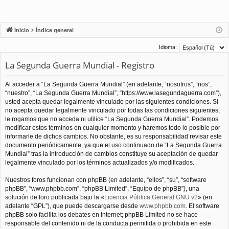
Inicio
Índice general
Idioma:
La Segunda Guerra Mundial - Registro
Al acceder a “La Segunda Guerra Mundial” (en adelante, “nosotros”, “nos”,
“nuestro”, “La Segunda Guerra Mundial”, “https://www.lasegundaguerra.com”),
usted acepta quedar legalmente vinculado por las siguientes condiciones. Si
no acepta quedar legalmente vinculado por todas las condiciones siguientes,
le rogamos que no acceda ni utilice “La Segunda Guerra Mundial”. Podemos
modificar estos términos en cualquier momento y haremos todo lo posible por
informarle de dichos cambios. No obstante, es su responsabilidad revisar este
documento periódicamente, ya que el uso continuado de “La Segunda Guerra
Mundial” tras la introducción de cambios constituye su aceptación de quedar
legalmente vinculado por los términos actualizados y/o modificados.
Nuestros foros funcionan con phpBB (en adelante, “ellos”, “su”, “software
phpBB”, “www.phpbb.com”, “phpBB Limited”, “Equipo de phpBB”), una
solución de foro publicada bajo la «
Licencia Pública General GNU v2
» (en
adelante “GPL”), que puede descargarse desde
www.phpbb.com
. El software
phpBB solo facilita los debates en Internet; phpBB Limited no se hace
responsable del contenido ni de la conducta permitida o prohibida en este