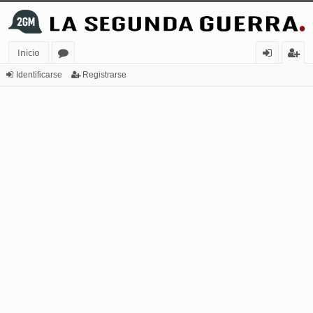
Inicio
or
de
eg
Identificarse
Registrarse
os
nt
ist
ifi
ra
ca
rs
rs
e
e