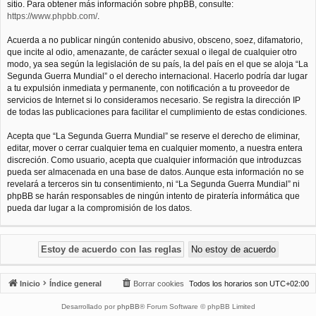
sitio. Para obtener más información sobre phpBB, consulte:
https://www.phpbb.com/
.
Acuerda a no publicar ningún contenido abusivo, obsceno, soez, difamatorio,
que incite al odio, amenazante, de carácter sexual o ilegal de cualquier otro
modo, ya sea según la legislación de su país, la del país en el que se aloja “La
Segunda Guerra Mundial” o el derecho internacional. Hacerlo podría dar lugar
a tu expulsión inmediata y permanente, con notificación a tu proveedor de
servicios de Internet si lo consideramos necesario. Se registra la dirección IP
de todas las publicaciones para facilitar el cumplimiento de estas condiciones.
Acepta que “La Segunda Guerra Mundial” se reserve el derecho de eliminar,
editar, mover o cerrar cualquier tema en cualquier momento, a nuestra entera
discreción. Como usuario, acepta que cualquier información que introduzcas
pueda ser almacenada en una base de datos. Aunque esta información no se
revelará a terceros sin tu consentimiento, ni “La Segunda Guerra Mundial” ni
phpBB se harán responsables de ningún intento de piratería informática que
pueda dar lugar a la compromisión de los datos.
Inicio
Índice general
Borrar cookies
Todos los horarios son
UTC+02:00
Desarrollado por
phpBB
® Forum Software © phpBB Limited