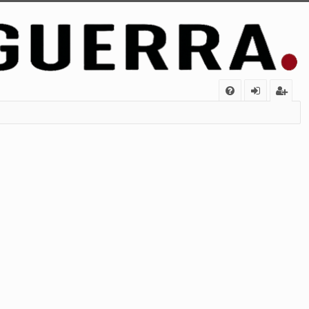
FA
de
eg
Q
nt
ist
ifi
ra
ca
rs
rs
e
e