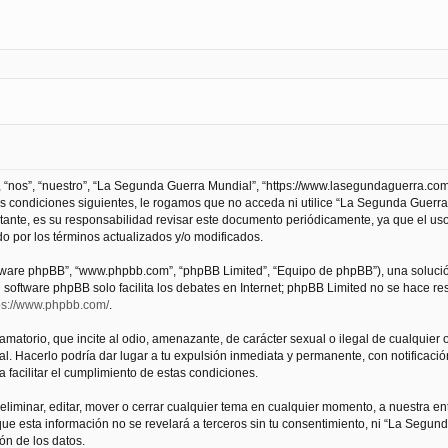
 “nos”, “nuestro”, “La Segunda Guerra Mundial”, “https://www.lasegundaguerra.com
as condiciones siguientes, le rogamos que no acceda ni utilice “La Segunda Guer
tante, es su responsabilidad revisar este documento periódicamente, ya que el us
 por los términos actualizados y/o modificados.
oftware phpBB”, “www.phpbb.com”, “phpBB Limited”, “Equipo de phpBB”), una solució
l software phpBB solo facilita los debates en Internet; phpBB Limited no se hace r
ps://www.phpbb.com/
.
atorio, que incite al odio, amenazante, de carácter sexual o ilegal de cualquier ot
. Hacerlo podría dar lugar a tu expulsión inmediata y permanente, con notificación
a facilitar el cumplimiento de estas condiciones.
iminar, editar, mover o cerrar cualquier tema en cualquier momento, a nuestra en
e esta información no se revelará a terceros sin tu consentimiento, ni “La Segu
ón de los datos.