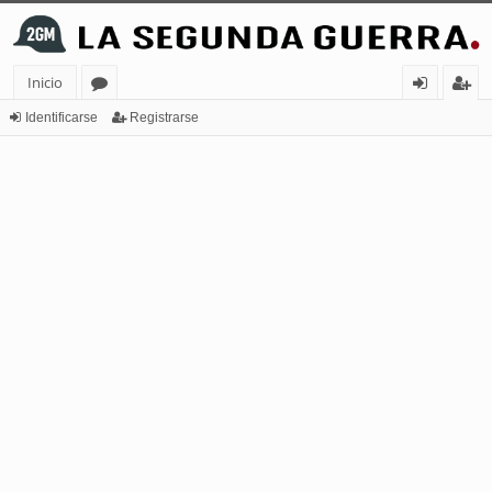
Inicio
or
de
eg
Identificarse
Registrarse
os
nt
ist
ifi
ra
ca
rs
rs
e
e