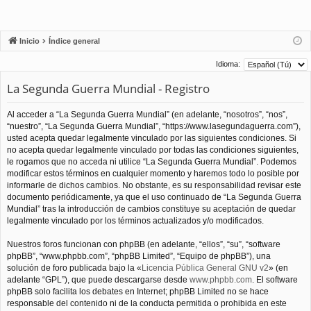
Inicio
Índice general
Idioma:
La Segunda Guerra Mundial - Registro
Al acceder a “La Segunda Guerra Mundial” (en adelante, “nosotros”, “nos”,
“nuestro”, “La Segunda Guerra Mundial”, “https://www.lasegundaguerra.com”),
usted acepta quedar legalmente vinculado por las siguientes condiciones. Si
no acepta quedar legalmente vinculado por todas las condiciones siguientes,
le rogamos que no acceda ni utilice “La Segunda Guerra Mundial”. Podemos
modificar estos términos en cualquier momento y haremos todo lo posible por
informarle de dichos cambios. No obstante, es su responsabilidad revisar este
documento periódicamente, ya que el uso continuado de “La Segunda Guerra
Mundial” tras la introducción de cambios constituye su aceptación de quedar
legalmente vinculado por los términos actualizados y/o modificados.
Nuestros foros funcionan con phpBB (en adelante, “ellos”, “su”, “software
phpBB”, “www.phpbb.com”, “phpBB Limited”, “Equipo de phpBB”), una
solución de foro publicada bajo la «
Licencia Pública General GNU v2
» (en
adelante “GPL”), que puede descargarse desde
www.phpbb.com
. El software
phpBB solo facilita los debates en Internet; phpBB Limited no se hace
responsable del contenido ni de la conducta permitida o prohibida en este