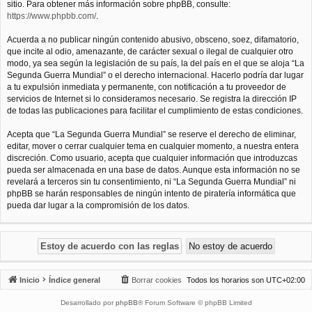
sitio. Para obtener más información sobre phpBB, consulte:
https://www.phpbb.com/
.
Acuerda a no publicar ningún contenido abusivo, obsceno, soez, difamatorio,
que incite al odio, amenazante, de carácter sexual o ilegal de cualquier otro
modo, ya sea según la legislación de su país, la del país en el que se aloja “La
Segunda Guerra Mundial” o el derecho internacional. Hacerlo podría dar lugar
a tu expulsión inmediata y permanente, con notificación a tu proveedor de
servicios de Internet si lo consideramos necesario. Se registra la dirección IP
de todas las publicaciones para facilitar el cumplimiento de estas condiciones.
Acepta que “La Segunda Guerra Mundial” se reserve el derecho de eliminar,
editar, mover o cerrar cualquier tema en cualquier momento, a nuestra entera
discreción. Como usuario, acepta que cualquier información que introduzcas
pueda ser almacenada en una base de datos. Aunque esta información no se
revelará a terceros sin tu consentimiento, ni “La Segunda Guerra Mundial” ni
phpBB se harán responsables de ningún intento de piratería informática que
pueda dar lugar a la compromisión de los datos.
Inicio
Índice general
Borrar cookies
Todos los horarios son
UTC+02:00
Desarrollado por
phpBB
® Forum Software © phpBB Limited