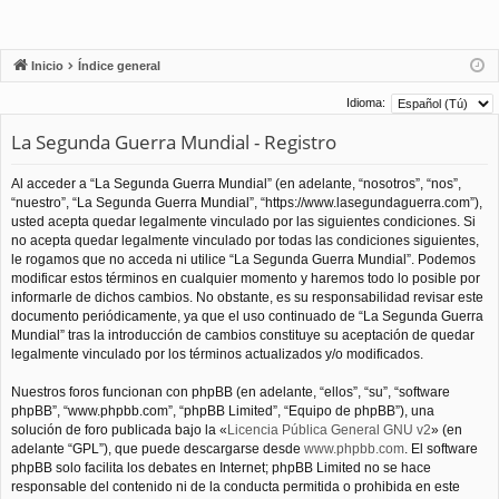
Inicio
Índice general
Idioma:
La Segunda Guerra Mundial - Registro
Al acceder a “La Segunda Guerra Mundial” (en adelante, “nosotros”, “nos”,
“nuestro”, “La Segunda Guerra Mundial”, “https://www.lasegundaguerra.com”),
usted acepta quedar legalmente vinculado por las siguientes condiciones. Si
no acepta quedar legalmente vinculado por todas las condiciones siguientes,
le rogamos que no acceda ni utilice “La Segunda Guerra Mundial”. Podemos
modificar estos términos en cualquier momento y haremos todo lo posible por
informarle de dichos cambios. No obstante, es su responsabilidad revisar este
documento periódicamente, ya que el uso continuado de “La Segunda Guerra
Mundial” tras la introducción de cambios constituye su aceptación de quedar
legalmente vinculado por los términos actualizados y/o modificados.
Nuestros foros funcionan con phpBB (en adelante, “ellos”, “su”, “software
phpBB”, “www.phpbb.com”, “phpBB Limited”, “Equipo de phpBB”), una
solución de foro publicada bajo la «
Licencia Pública General GNU v2
» (en
adelante “GPL”), que puede descargarse desde
www.phpbb.com
. El software
phpBB solo facilita los debates en Internet; phpBB Limited no se hace
responsable del contenido ni de la conducta permitida o prohibida en este