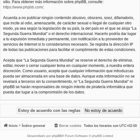
sitio. Para obtener más información sobre phpBB, consulte:
https://www.phpbb.com/
.
Acuerda a no publicar ningún contenido abusivo, obsceno, soez, difamatorio,
que incite al odio, amenazante, de carácter sexual o ilegal de cualquier otro
modo, ya sea según la legislación de su país, la del país en el que se aloja “La
Segunda Guerra Mundial” o el derecho internacional. Hacerlo podría dar lugar
a tu expulsión inmediata y permanente, con notificación a tu proveedor de
servicios de Internet si lo consideramos necesario. Se registra la dirección IP
de todas las publicaciones para facilitar el cumplimiento de estas condiciones.
Acepta que “La Segunda Guerra Mundial” se reserve el derecho de eliminar,
editar, mover o cerrar cualquier tema en cualquier momento, a nuestra entera
discreción. Como usuario, acepta que cualquier información que introduzcas
pueda ser almacenada en una base de datos. Aunque esta información no se
revelará a terceros sin tu consentimiento, ni “La Segunda Guerra Mundial” ni
phpBB se harán responsables de ningún intento de piratería informática que
pueda dar lugar a la compromisión de los datos.
Inicio
Índice general
Borrar cookies
Todos los horarios son
UTC+02:00
Desarrollado por
phpBB
® Forum Software © phpBB Limited