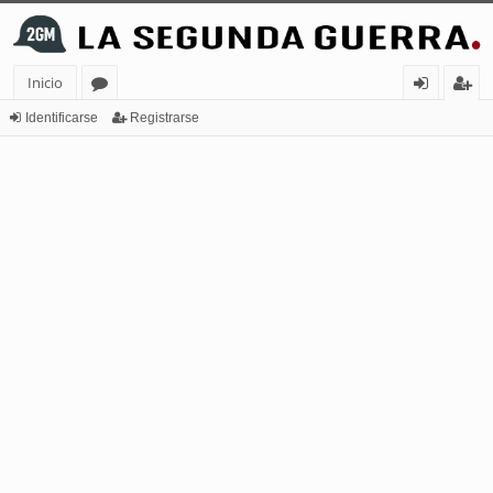
Inicio
or
de
eg
Identificarse
Registrarse
os
nt
ist
ifi
ra
ca
rs
rs
e
e