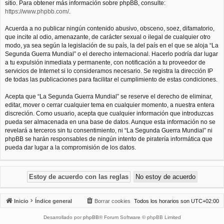
sitio. Para obtener más información sobre phpBB, consulte:
https://www.phpbb.com/
.
Acuerda a no publicar ningún contenido abusivo, obsceno, soez, difamatorio,
que incite al odio, amenazante, de carácter sexual o ilegal de cualquier otro
modo, ya sea según la legislación de su país, la del país en el que se aloja “La
Segunda Guerra Mundial” o el derecho internacional. Hacerlo podría dar lugar
a tu expulsión inmediata y permanente, con notificación a tu proveedor de
servicios de Internet si lo consideramos necesario. Se registra la dirección IP
de todas las publicaciones para facilitar el cumplimiento de estas condiciones.
Acepta que “La Segunda Guerra Mundial” se reserve el derecho de eliminar,
editar, mover o cerrar cualquier tema en cualquier momento, a nuestra entera
discreción. Como usuario, acepta que cualquier información que introduzcas
pueda ser almacenada en una base de datos. Aunque esta información no se
revelará a terceros sin tu consentimiento, ni “La Segunda Guerra Mundial” ni
phpBB se harán responsables de ningún intento de piratería informática que
pueda dar lugar a la compromisión de los datos.
Inicio
Índice general
Borrar cookies
Todos los horarios son
UTC+02:00
Desarrollado por
phpBB
® Forum Software © phpBB Limited