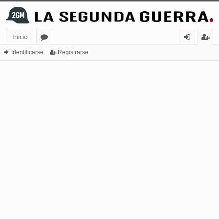
Inicio
or
de
eg
Identificarse
Registrarse
os
nt
ist
ifi
ra
ca
rs
rs
e
e