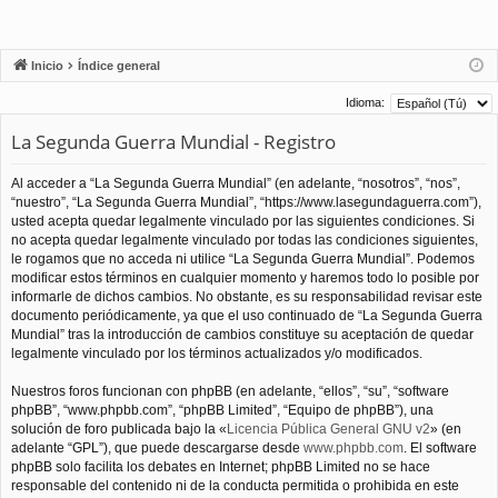
Inicio
Índice general
Idioma:
La Segunda Guerra Mundial - Registro
Al acceder a “La Segunda Guerra Mundial” (en adelante, “nosotros”, “nos”,
“nuestro”, “La Segunda Guerra Mundial”, “https://www.lasegundaguerra.com”),
usted acepta quedar legalmente vinculado por las siguientes condiciones. Si
no acepta quedar legalmente vinculado por todas las condiciones siguientes,
le rogamos que no acceda ni utilice “La Segunda Guerra Mundial”. Podemos
modificar estos términos en cualquier momento y haremos todo lo posible por
informarle de dichos cambios. No obstante, es su responsabilidad revisar este
documento periódicamente, ya que el uso continuado de “La Segunda Guerra
Mundial” tras la introducción de cambios constituye su aceptación de quedar
legalmente vinculado por los términos actualizados y/o modificados.
Nuestros foros funcionan con phpBB (en adelante, “ellos”, “su”, “software
phpBB”, “www.phpbb.com”, “phpBB Limited”, “Equipo de phpBB”), una
solución de foro publicada bajo la «
Licencia Pública General GNU v2
» (en
adelante “GPL”), que puede descargarse desde
www.phpbb.com
. El software
phpBB solo facilita los debates en Internet; phpBB Limited no se hace
responsable del contenido ni de la conducta permitida o prohibida en este