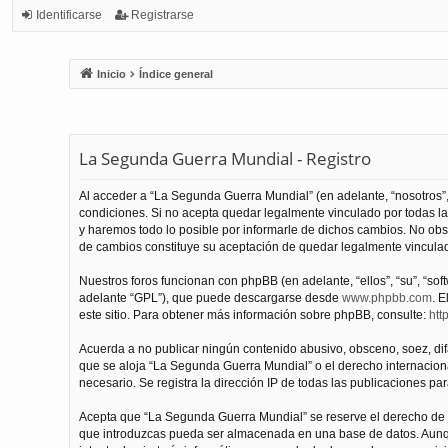
Identificarse
Registrarse
Inicio
Índice general
La Segunda Guerra Mundial - Registro
Al acceder a “La Segunda Guerra Mundial” (en adelante, “nosotros”,
condiciones. Si no acepta quedar legalmente vinculado por todas l
y haremos todo lo posible por informarle de dichos cambios. No obs
de cambios constituye su aceptación de quedar legalmente vinculado
Nuestros foros funcionan con phpBB (en adelante, “ellos”, “su”, “s
adelante “GPL”), que puede descargarse desde
www.phpbb.com
. E
este sitio. Para obtener más información sobre phpBB, consulte:
htt
Acuerda a no publicar ningún contenido abusivo, obsceno, soez, difam
que se aloja “La Segunda Guerra Mundial” o el derecho internacional
necesario. Se registra la dirección IP de todas las publicaciones par
Acepta que “La Segunda Guerra Mundial” se reserve el derecho de el
que introduzcas pueda ser almacenada en una base de datos. Aunqu