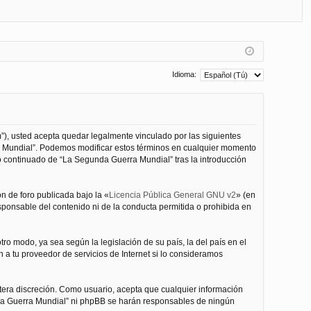
FA
de
eg
Q
nt
ist
ifi
ra
ca
rs
Idioma:
rs
e
e
”), usted acepta quedar legalmente vinculado por las siguientes
ra Mundial”. Podemos modificar estos términos en cualquier momento
o continuado de “La Segunda Guerra Mundial” tras la introducción
n de foro publicada bajo la «
Licencia Pública General GNU v2
» (en
esponsable del contenido ni de la conducta permitida o prohibida en
ro modo, ya sea según la legislación de su país, la del país en el
 a tu proveedor de servicios de Internet si lo consideramos
tera discreción. Como usuario, acepta que cualquier información
nda Guerra Mundial” ni phpBB se harán responsables de ningún