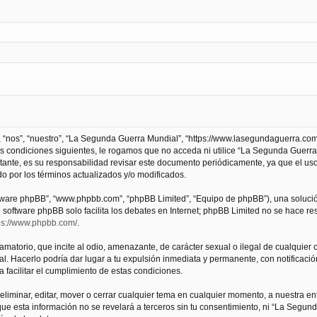
 “nos”, “nuestro”, “La Segunda Guerra Mundial”, “https://www.lasegundaguerra.com
as condiciones siguientes, le rogamos que no acceda ni utilice “La Segunda Guer
tante, es su responsabilidad revisar este documento periódicamente, ya que el us
 por los términos actualizados y/o modificados.
oftware phpBB”, “www.phpbb.com”, “phpBB Limited”, “Equipo de phpBB”), una solució
l software phpBB solo facilita los debates en Internet; phpBB Limited no se hace r
ps://www.phpbb.com/
.
atorio, que incite al odio, amenazante, de carácter sexual o ilegal de cualquier ot
. Hacerlo podría dar lugar a tu expulsión inmediata y permanente, con notificación
a facilitar el cumplimiento de estas condiciones.
iminar, editar, mover o cerrar cualquier tema en cualquier momento, a nuestra en
e esta información no se revelará a terceros sin tu consentimiento, ni “La Segu