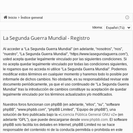
Inicio
Índice general
Idioma:
La Segunda Guerra Mundial - Registro
Al acceder a “La Segunda Guerra Mundial” (en adelante, “nosotros”, “nos”,
“nuestro”, “La Segunda Guerra Mundial”, “https://www.lasegundaguerra.com”),
usted acepta quedar legalmente vinculado por las siguientes condiciones. Si
no acepta quedar legalmente vinculado por todas las condiciones siguientes,
le rogamos que no acceda ni utilice “La Segunda Guerra Mundial”. Podemos
modificar estos términos en cualquier momento y haremos todo lo posible por
informarle de dichos cambios. No obstante, es su responsabilidad revisar este
documento periódicamente, ya que el uso continuado de “La Segunda Guerra
Mundial” tras la introducción de cambios constituye su aceptación de quedar
legalmente vinculado por los términos actualizados y/o modificados.
Nuestros foros funcionan con phpBB (en adelante, “ellos”, “su”, “software
phpBB”, “www.phpbb.com”, “phpBB Limited”, “Equipo de phpBB”), una
solución de foro publicada bajo la «
Licencia Pública General GNU v2
» (en
adelante “GPL”), que puede descargarse desde
www.phpbb.com
. El software
phpBB solo facilita los debates en Internet; phpBB Limited no se hace
responsable del contenido ni de la conducta permitida o prohibida en este