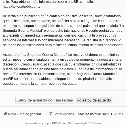
sitio. Para obtener más información sobre phpBB, consulte:
https://www.phpbb.com/
.
Acuerda a no publicar ningún contenido abusivo, obsceno, soez, difamatorio,
que incite al odio, amenazante, de carácter sexual o ilegal de cualquier otro
modo, ya sea según la legislación de su país, la del país en el que se aloja “La
Segunda Guerra Mundial” o el derecho internacional. Hacerlo podría dar lugar
a tu expulsión inmediata y permanente, con notificación a tu proveedor de
servicios de Internet si lo consideramos necesario. Se registra la dirección IP
de todas las publicaciones para facilitar el cumplimiento de estas condiciones.
Acepta que “La Segunda Guerra Mundial” se reserve el derecho de eliminar,
editar, mover o cerrar cualquier tema en cualquier momento, a nuestra entera
discreción. Como usuario, acepta que cualquier información que introduzcas
pueda ser almacenada en una base de datos. Aunque esta información no se
revelará a terceros sin tu consentimiento, ni “La Segunda Guerra Mundial” ni
phpBB se harán responsables de ningún intento de piratería informática que
pueda dar lugar a la compromisión de los datos.
Inicio
Índice general
Borrar cookies
Todos los horarios son
UTC+02:00
Desarrollado por
phpBB
® Forum Software © phpBB Limited