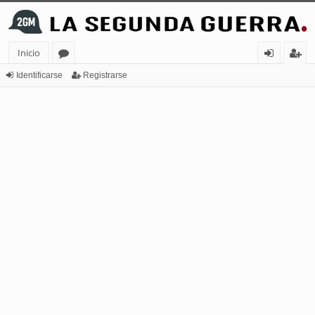
Inicio
or
de
eg
Identificarse
Registrarse
os
nt
ist
ifi
ra
ca
rs
rs
e
e