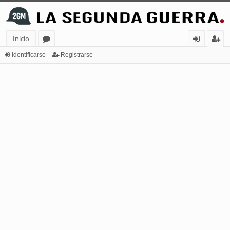
Inicio
or
de
eg
Identificarse
Registrarse
os
nt
ist
ifi
ra
ca
rs
rs
e
e