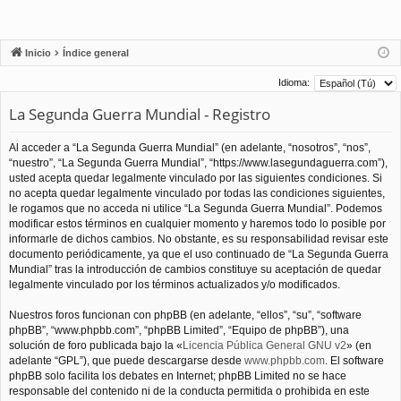
Inicio
Índice general
Idioma:
La Segunda Guerra Mundial - Registro
Al acceder a “La Segunda Guerra Mundial” (en adelante, “nosotros”, “nos”,
“nuestro”, “La Segunda Guerra Mundial”, “https://www.lasegundaguerra.com”),
usted acepta quedar legalmente vinculado por las siguientes condiciones. Si
no acepta quedar legalmente vinculado por todas las condiciones siguientes,
le rogamos que no acceda ni utilice “La Segunda Guerra Mundial”. Podemos
modificar estos términos en cualquier momento y haremos todo lo posible por
informarle de dichos cambios. No obstante, es su responsabilidad revisar este
documento periódicamente, ya que el uso continuado de “La Segunda Guerra
Mundial” tras la introducción de cambios constituye su aceptación de quedar
legalmente vinculado por los términos actualizados y/o modificados.
Nuestros foros funcionan con phpBB (en adelante, “ellos”, “su”, “software
phpBB”, “www.phpbb.com”, “phpBB Limited”, “Equipo de phpBB”), una
solución de foro publicada bajo la «
Licencia Pública General GNU v2
» (en
adelante “GPL”), que puede descargarse desde
www.phpbb.com
. El software
phpBB solo facilita los debates en Internet; phpBB Limited no se hace
responsable del contenido ni de la conducta permitida o prohibida en este