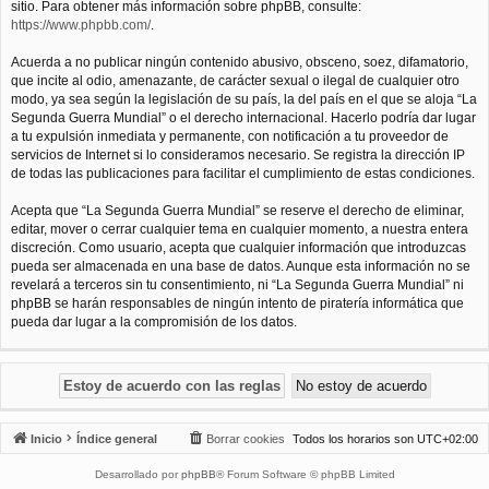
sitio. Para obtener más información sobre phpBB, consulte:
https://www.phpbb.com/
.
Acuerda a no publicar ningún contenido abusivo, obsceno, soez, difamatorio,
que incite al odio, amenazante, de carácter sexual o ilegal de cualquier otro
modo, ya sea según la legislación de su país, la del país en el que se aloja “La
Segunda Guerra Mundial” o el derecho internacional. Hacerlo podría dar lugar
a tu expulsión inmediata y permanente, con notificación a tu proveedor de
servicios de Internet si lo consideramos necesario. Se registra la dirección IP
de todas las publicaciones para facilitar el cumplimiento de estas condiciones.
Acepta que “La Segunda Guerra Mundial” se reserve el derecho de eliminar,
editar, mover o cerrar cualquier tema en cualquier momento, a nuestra entera
discreción. Como usuario, acepta que cualquier información que introduzcas
pueda ser almacenada en una base de datos. Aunque esta información no se
revelará a terceros sin tu consentimiento, ni “La Segunda Guerra Mundial” ni
phpBB se harán responsables de ningún intento de piratería informática que
pueda dar lugar a la compromisión de los datos.
Inicio
Índice general
Borrar cookies
Todos los horarios son
UTC+02:00
Desarrollado por
phpBB
® Forum Software © phpBB Limited