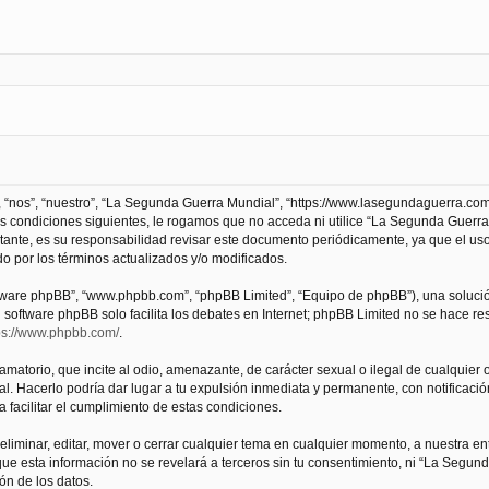
 “nos”, “nuestro”, “La Segunda Guerra Mundial”, “https://www.lasegundaguerra.com
as condiciones siguientes, le rogamos que no acceda ni utilice “La Segunda Guer
tante, es su responsabilidad revisar este documento periódicamente, ya que el us
 por los términos actualizados y/o modificados.
oftware phpBB”, “www.phpbb.com”, “phpBB Limited”, “Equipo de phpBB”), una solució
l software phpBB solo facilita los debates en Internet; phpBB Limited no se hace r
ps://www.phpbb.com/
.
atorio, que incite al odio, amenazante, de carácter sexual o ilegal de cualquier ot
. Hacerlo podría dar lugar a tu expulsión inmediata y permanente, con notificación
a facilitar el cumplimiento de estas condiciones.
iminar, editar, mover o cerrar cualquier tema en cualquier momento, a nuestra en
e esta información no se revelará a terceros sin tu consentimiento, ni “La Segu
ón de los datos.