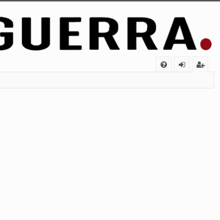
FA
de
eg
Q
nt
ist
ifi
ra
ca
rs
rs
e
e