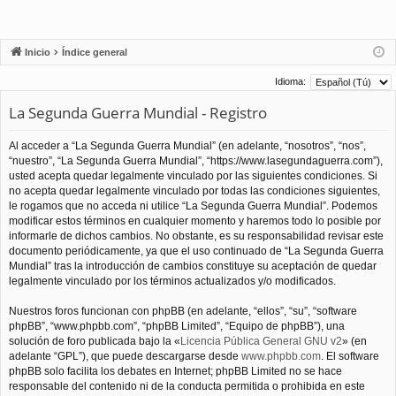
Inicio
Índice general
Idioma:
La Segunda Guerra Mundial - Registro
Al acceder a “La Segunda Guerra Mundial” (en adelante, “nosotros”, “nos”,
“nuestro”, “La Segunda Guerra Mundial”, “https://www.lasegundaguerra.com”),
usted acepta quedar legalmente vinculado por las siguientes condiciones. Si
no acepta quedar legalmente vinculado por todas las condiciones siguientes,
le rogamos que no acceda ni utilice “La Segunda Guerra Mundial”. Podemos
modificar estos términos en cualquier momento y haremos todo lo posible por
informarle de dichos cambios. No obstante, es su responsabilidad revisar este
documento periódicamente, ya que el uso continuado de “La Segunda Guerra
Mundial” tras la introducción de cambios constituye su aceptación de quedar
legalmente vinculado por los términos actualizados y/o modificados.
Nuestros foros funcionan con phpBB (en adelante, “ellos”, “su”, “software
phpBB”, “www.phpbb.com”, “phpBB Limited”, “Equipo de phpBB”), una
solución de foro publicada bajo la «
Licencia Pública General GNU v2
» (en
adelante “GPL”), que puede descargarse desde
www.phpbb.com
. El software
phpBB solo facilita los debates en Internet; phpBB Limited no se hace
responsable del contenido ni de la conducta permitida o prohibida en este