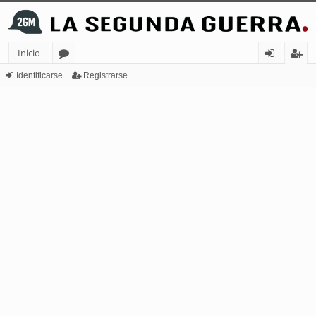
Inicio
or
de
eg
Identificarse
Registrarse
os
nt
ist
ifi
ra
ca
rs
rs
e
e