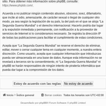
sitio. Para obtener más información sobre phpBB, consulte:
https://www.phpbb.com/
.
Acuerda a no publicar ningún contenido abusivo, obsceno, soez, difamatorio,
que incite al odio, amenazante, de carácter sexual o ilegal de cualquier otro
modo, ya sea según la legislación de su país, la del país en el que se aloja “La
Segunda Guerra Mundial” o el derecho internacional. Hacerlo podría dar lugar
a tu expulsión inmediata y permanente, con notificación a tu proveedor de
servicios de Internet si lo consideramos necesario. Se registra la dirección IP
de todas las publicaciones para facilitar el cumplimiento de estas condiciones.
Acepta que “La Segunda Guerra Mundial” se reserve el derecho de eliminar,
editar, mover o cerrar cualquier tema en cualquier momento, a nuestra entera
discreción. Como usuario, acepta que cualquier información que introduzcas
pueda ser almacenada en una base de datos. Aunque esta información no se
revelará a terceros sin tu consentimiento, ni “La Segunda Guerra Mundial” ni
phpBB se harán responsables de ningún intento de piratería informática que
pueda dar lugar a la compromisión de los datos.
Inicio
Índice general
Borrar cookies
Todos los horarios son
UTC+02:00
Desarrollado por
phpBB
® Forum Software © phpBB Limited