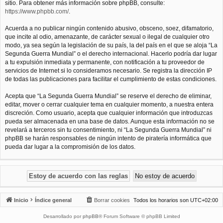
sitio. Para obtener más información sobre phpBB, consulte:
https://www.phpbb.com/
.
Acuerda a no publicar ningún contenido abusivo, obsceno, soez, difamatorio,
que incite al odio, amenazante, de carácter sexual o ilegal de cualquier otro
modo, ya sea según la legislación de su país, la del país en el que se aloja “La
Segunda Guerra Mundial” o el derecho internacional. Hacerlo podría dar lugar
a tu expulsión inmediata y permanente, con notificación a tu proveedor de
servicios de Internet si lo consideramos necesario. Se registra la dirección IP
de todas las publicaciones para facilitar el cumplimiento de estas condiciones.
Acepta que “La Segunda Guerra Mundial” se reserve el derecho de eliminar,
editar, mover o cerrar cualquier tema en cualquier momento, a nuestra entera
discreción. Como usuario, acepta que cualquier información que introduzcas
pueda ser almacenada en una base de datos. Aunque esta información no se
revelará a terceros sin tu consentimiento, ni “La Segunda Guerra Mundial” ni
phpBB se harán responsables de ningún intento de piratería informática que
pueda dar lugar a la compromisión de los datos.
Inicio
Índice general
Borrar cookies
Todos los horarios son
UTC+02:00
Desarrollado por
phpBB
® Forum Software © phpBB Limited