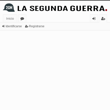
Inicio
or
de
eg
Identificarse
Registrarse
os
nt
ist
ifi
ra
ca
rs
rs
e
e