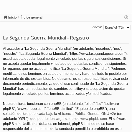
Inicio
Índice general
Idioma:
La Segunda Guerra Mundial - Registro
Al acceder a “La Segunda Guerra Mundial” (en adelante, “nosotros”, “nos”,
“nuestro”, “La Segunda Guerra Mundial”, “https://www.lasegundaguerra.com”),
usted acepta quedar legalmente vinculado por las siguientes condiciones. Si
no acepta quedar legalmente vinculado por todas las condiciones siguientes,
le rogamos que no acceda ni utilice “La Segunda Guerra Mundial”. Podemos
modificar estos términos en cualquier momento y haremos todo lo posible por
informarle de dichos cambios. No obstante, es su responsabilidad revisar este
documento periódicamente, ya que el uso continuado de “La Segunda Guerra
Mundial” tras la introducción de cambios constituye su aceptación de quedar
legalmente vinculado por los términos actualizados y/o modificados.
Nuestros foros funcionan con phpBB (en adelante, “ellos”, “su”, “software
phpBB”, “www.phpbb.com”, “phpBB Limited”, “Equipo de phpBB”), una
solución de foro publicada bajo la «
Licencia Pública General GNU v2
» (en
adelante “GPL”), que puede descargarse desde
www.phpbb.com
. El software
phpBB solo facilita los debates en Internet; phpBB Limited no se hace
responsable del contenido ni de la conducta permitida o prohibida en este