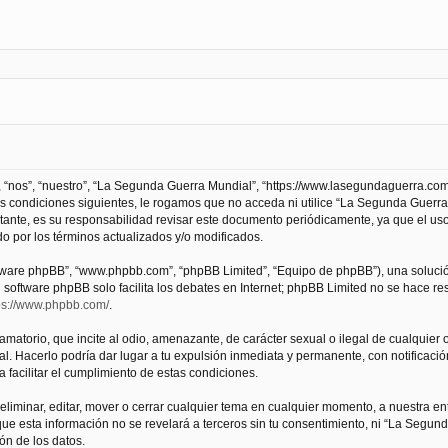
 “nos”, “nuestro”, “La Segunda Guerra Mundial”, “https://www.lasegundaguerra.com
as condiciones siguientes, le rogamos que no acceda ni utilice “La Segunda Guer
tante, es su responsabilidad revisar este documento periódicamente, ya que el us
 por los términos actualizados y/o modificados.
oftware phpBB”, “www.phpbb.com”, “phpBB Limited”, “Equipo de phpBB”), una solució
l software phpBB solo facilita los debates en Internet; phpBB Limited no se hace r
ps://www.phpbb.com/
.
atorio, que incite al odio, amenazante, de carácter sexual o ilegal de cualquier ot
. Hacerlo podría dar lugar a tu expulsión inmediata y permanente, con notificación
a facilitar el cumplimiento de estas condiciones.
iminar, editar, mover o cerrar cualquier tema en cualquier momento, a nuestra en
e esta información no se revelará a terceros sin tu consentimiento, ni “La Segu
ón de los datos.