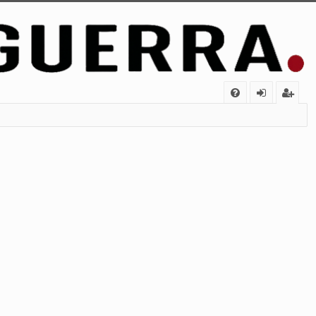
FA
de
eg
Q
nt
ist
ifi
ra
ca
rs
rs
e
e