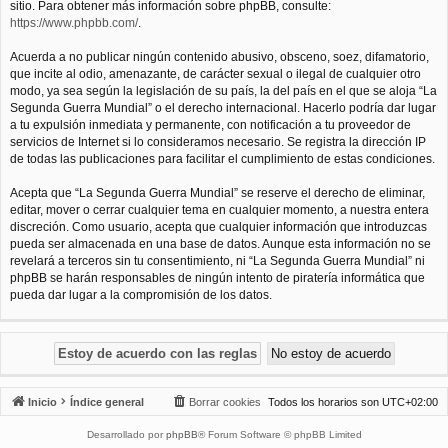
sitio. Para obtener más información sobre phpBB, consulte:
https://www.phpbb.com/
.
Acuerda a no publicar ningún contenido abusivo, obsceno, soez, difamatorio,
que incite al odio, amenazante, de carácter sexual o ilegal de cualquier otro
modo, ya sea según la legislación de su país, la del país en el que se aloja “La
Segunda Guerra Mundial” o el derecho internacional. Hacerlo podría dar lugar
a tu expulsión inmediata y permanente, con notificación a tu proveedor de
servicios de Internet si lo consideramos necesario. Se registra la dirección IP
de todas las publicaciones para facilitar el cumplimiento de estas condiciones.
Acepta que “La Segunda Guerra Mundial” se reserve el derecho de eliminar,
editar, mover o cerrar cualquier tema en cualquier momento, a nuestra entera
discreción. Como usuario, acepta que cualquier información que introduzcas
pueda ser almacenada en una base de datos. Aunque esta información no se
revelará a terceros sin tu consentimiento, ni “La Segunda Guerra Mundial” ni
phpBB se harán responsables de ningún intento de piratería informática que
pueda dar lugar a la compromisión de los datos.
Inicio
Índice general
Borrar cookies
Todos los horarios son
UTC+02:00
Desarrollado por
phpBB
® Forum Software © phpBB Limited