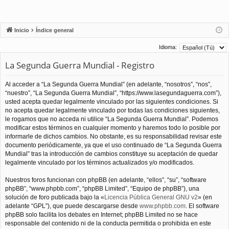
Inicio
Índice general
Idioma:
La Segunda Guerra Mundial - Registro
Al acceder a “La Segunda Guerra Mundial” (en adelante, “nosotros”, “nos”,
“nuestro”, “La Segunda Guerra Mundial”, “https://www.lasegundaguerra.com”),
usted acepta quedar legalmente vinculado por las siguientes condiciones. Si
no acepta quedar legalmente vinculado por todas las condiciones siguientes,
le rogamos que no acceda ni utilice “La Segunda Guerra Mundial”. Podemos
modificar estos términos en cualquier momento y haremos todo lo posible por
informarle de dichos cambios. No obstante, es su responsabilidad revisar este
documento periódicamente, ya que el uso continuado de “La Segunda Guerra
Mundial” tras la introducción de cambios constituye su aceptación de quedar
legalmente vinculado por los términos actualizados y/o modificados.
Nuestros foros funcionan con phpBB (en adelante, “ellos”, “su”, “software
phpBB”, “www.phpbb.com”, “phpBB Limited”, “Equipo de phpBB”), una
solución de foro publicada bajo la «
Licencia Pública General GNU v2
» (en
adelante “GPL”), que puede descargarse desde
www.phpbb.com
. El software
phpBB solo facilita los debates en Internet; phpBB Limited no se hace
responsable del contenido ni de la conducta permitida o prohibida en este