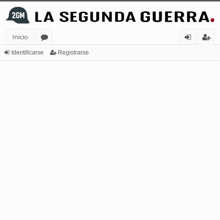
Inicio
or
de
eg
Identificarse
Registrarse
os
nt
ist
ifi
ra
ca
rs
rs
e
e