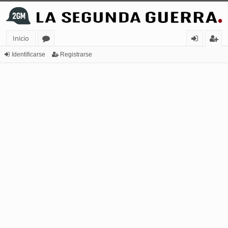
Inicio
or
de
eg
Identificarse
Registrarse
os
nt
ist
ifi
ra
ca
rs
rs
e
e