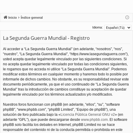
Inicio
Índice general
Idioma:
La Segunda Guerra Mundial - Registro
Al acceder a “La Segunda Guerra Mundial” (en adelante, “nosotros”, “nos”,
“nuestro”, “La Segunda Guerra Mundial”, “https://www.lasegundaguerra.com”),
usted acepta quedar legalmente vinculado por las siguientes condiciones. Si
no acepta quedar legalmente vinculado por todas las condiciones siguientes,
le rogamos que no acceda ni utilice “La Segunda Guerra Mundial”. Podemos
modificar estos términos en cualquier momento y haremos todo lo posible por
informarle de dichos cambios. No obstante, es su responsabilidad revisar este
documento periódicamente, ya que el uso continuado de “La Segunda Guerra
Mundial” tras la introducción de cambios constituye su aceptación de quedar
legalmente vinculado por los términos actualizados y/o modificados.
Nuestros foros funcionan con phpBB (en adelante, “ellos”, “su”, “software
phpBB”, “www.phpbb.com”, “phpBB Limited”, “Equipo de phpBB”), una
solución de foro publicada bajo la «
Licencia Pública General GNU v2
» (en
adelante “GPL”), que puede descargarse desde
www.phpbb.com
. El software
phpBB solo facilita los debates en Internet; phpBB Limited no se hace
responsable del contenido ni de la conducta permitida o prohibida en este