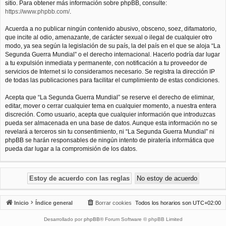
sitio. Para obtener más información sobre phpBB, consulte:
https://www.phpbb.com/
.
Acuerda a no publicar ningún contenido abusivo, obsceno, soez, difamatorio,
que incite al odio, amenazante, de carácter sexual o ilegal de cualquier otro
modo, ya sea según la legislación de su país, la del país en el que se aloja “La
Segunda Guerra Mundial” o el derecho internacional. Hacerlo podría dar lugar
a tu expulsión inmediata y permanente, con notificación a tu proveedor de
servicios de Internet si lo consideramos necesario. Se registra la dirección IP
de todas las publicaciones para facilitar el cumplimiento de estas condiciones.
Acepta que “La Segunda Guerra Mundial” se reserve el derecho de eliminar,
editar, mover o cerrar cualquier tema en cualquier momento, a nuestra entera
discreción. Como usuario, acepta que cualquier información que introduzcas
pueda ser almacenada en una base de datos. Aunque esta información no se
revelará a terceros sin tu consentimiento, ni “La Segunda Guerra Mundial” ni
phpBB se harán responsables de ningún intento de piratería informática que
pueda dar lugar a la compromisión de los datos.
Inicio
Índice general
Borrar cookies
Todos los horarios son
UTC+02:00
Desarrollado por
phpBB
® Forum Software © phpBB Limited