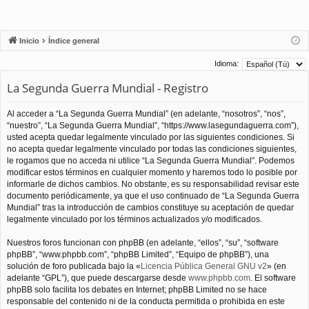
Inicio
Índice general
Idioma:
La Segunda Guerra Mundial - Registro
Al acceder a “La Segunda Guerra Mundial” (en adelante, “nosotros”, “nos”,
“nuestro”, “La Segunda Guerra Mundial”, “https://www.lasegundaguerra.com”),
usted acepta quedar legalmente vinculado por las siguientes condiciones. Si
no acepta quedar legalmente vinculado por todas las condiciones siguientes,
le rogamos que no acceda ni utilice “La Segunda Guerra Mundial”. Podemos
modificar estos términos en cualquier momento y haremos todo lo posible por
informarle de dichos cambios. No obstante, es su responsabilidad revisar este
documento periódicamente, ya que el uso continuado de “La Segunda Guerra
Mundial” tras la introducción de cambios constituye su aceptación de quedar
legalmente vinculado por los términos actualizados y/o modificados.
Nuestros foros funcionan con phpBB (en adelante, “ellos”, “su”, “software
phpBB”, “www.phpbb.com”, “phpBB Limited”, “Equipo de phpBB”), una
solución de foro publicada bajo la «
Licencia Pública General GNU v2
» (en
adelante “GPL”), que puede descargarse desde
www.phpbb.com
. El software
phpBB solo facilita los debates en Internet; phpBB Limited no se hace
responsable del contenido ni de la conducta permitida o prohibida en este