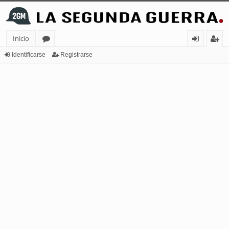
Inicio
or
de
eg
Identificarse
Registrarse
os
nt
ist
ifi
ra
ca
rs
rs
e
e