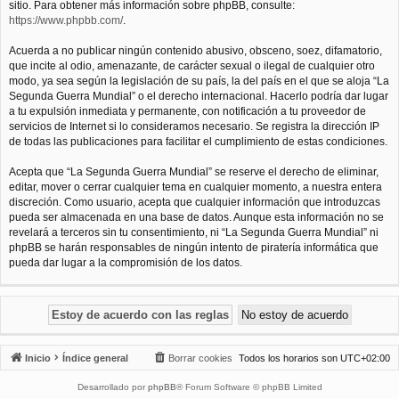
sitio. Para obtener más información sobre phpBB, consulte:
https://www.phpbb.com/
.
Acuerda a no publicar ningún contenido abusivo, obsceno, soez, difamatorio,
que incite al odio, amenazante, de carácter sexual o ilegal de cualquier otro
modo, ya sea según la legislación de su país, la del país en el que se aloja “La
Segunda Guerra Mundial” o el derecho internacional. Hacerlo podría dar lugar
a tu expulsión inmediata y permanente, con notificación a tu proveedor de
servicios de Internet si lo consideramos necesario. Se registra la dirección IP
de todas las publicaciones para facilitar el cumplimiento de estas condiciones.
Acepta que “La Segunda Guerra Mundial” se reserve el derecho de eliminar,
editar, mover o cerrar cualquier tema en cualquier momento, a nuestra entera
discreción. Como usuario, acepta que cualquier información que introduzcas
pueda ser almacenada en una base de datos. Aunque esta información no se
revelará a terceros sin tu consentimiento, ni “La Segunda Guerra Mundial” ni
phpBB se harán responsables de ningún intento de piratería informática que
pueda dar lugar a la compromisión de los datos.
Inicio
Índice general
Borrar cookies
Todos los horarios son
UTC+02:00
Desarrollado por
phpBB
® Forum Software © phpBB Limited