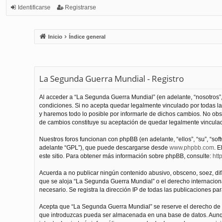
Identificarse
Registrarse
Inicio
Índice general
La Segunda Guerra Mundial - Registro
Al acceder a “La Segunda Guerra Mundial” (en adelante, “nosotros”,
condiciones. Si no acepta quedar legalmente vinculado por todas l
y haremos todo lo posible por informarle de dichos cambios. No obs
de cambios constituye su aceptación de quedar legalmente vinculado
Nuestros foros funcionan con phpBB (en adelante, “ellos”, “su”, “s
adelante “GPL”), que puede descargarse desde
www.phpbb.com
. E
este sitio. Para obtener más información sobre phpBB, consulte:
htt
Acuerda a no publicar ningún contenido abusivo, obsceno, soez, difam
que se aloja “La Segunda Guerra Mundial” o el derecho internacional
necesario. Se registra la dirección IP de todas las publicaciones par
Acepta que “La Segunda Guerra Mundial” se reserve el derecho de el
que introduzcas pueda ser almacenada en una base de datos. Aunqu