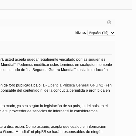
FA
de
eg
Q
nt
ist
ifi
ra
ca
rs
Idioma:
rs
e
e
”), usted acepta quedar legalmente vinculado por las siguientes
ra Mundial”. Podemos modificar estos términos en cualquier momento
o continuado de “La Segunda Guerra Mundial” tras la introducción
n de foro publicada bajo la «
Licencia Pública General GNU v2
» (en
esponsable del contenido ni de la conducta permitida o prohibida en
ro modo, ya sea según la legislación de su país, la del país en el
 a tu proveedor de servicios de Internet si lo consideramos
tera discreción. Como usuario, acepta que cualquier información
nda Guerra Mundial” ni phpBB se harán responsables de ningún