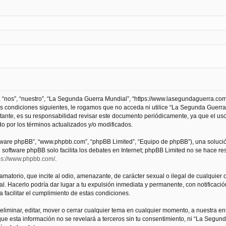
 “nos”, “nuestro”, “La Segunda Guerra Mundial”, “https://www.lasegundaguerra.com
as condiciones siguientes, le rogamos que no acceda ni utilice “La Segunda Guer
tante, es su responsabilidad revisar este documento periódicamente, ya que el us
 por los términos actualizados y/o modificados.
oftware phpBB”, “www.phpbb.com”, “phpBB Limited”, “Equipo de phpBB”), una solució
l software phpBB solo facilita los debates en Internet; phpBB Limited no se hace r
ps://www.phpbb.com/
.
atorio, que incite al odio, amenazante, de carácter sexual o ilegal de cualquier ot
. Hacerlo podría dar lugar a tu expulsión inmediata y permanente, con notificación
a facilitar el cumplimiento de estas condiciones.
iminar, editar, mover o cerrar cualquier tema en cualquier momento, a nuestra en
e esta información no se revelará a terceros sin tu consentimiento, ni “La Segu