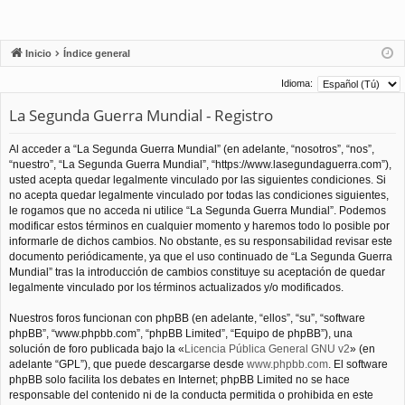
Inicio
Índice general
Idioma:
La Segunda Guerra Mundial - Registro
Al acceder a “La Segunda Guerra Mundial” (en adelante, “nosotros”, “nos”,
“nuestro”, “La Segunda Guerra Mundial”, “https://www.lasegundaguerra.com”),
usted acepta quedar legalmente vinculado por las siguientes condiciones. Si
no acepta quedar legalmente vinculado por todas las condiciones siguientes,
le rogamos que no acceda ni utilice “La Segunda Guerra Mundial”. Podemos
modificar estos términos en cualquier momento y haremos todo lo posible por
informarle de dichos cambios. No obstante, es su responsabilidad revisar este
documento periódicamente, ya que el uso continuado de “La Segunda Guerra
Mundial” tras la introducción de cambios constituye su aceptación de quedar
legalmente vinculado por los términos actualizados y/o modificados.
Nuestros foros funcionan con phpBB (en adelante, “ellos”, “su”, “software
phpBB”, “www.phpbb.com”, “phpBB Limited”, “Equipo de phpBB”), una
solución de foro publicada bajo la «
Licencia Pública General GNU v2
» (en
adelante “GPL”), que puede descargarse desde
www.phpbb.com
. El software
phpBB solo facilita los debates en Internet; phpBB Limited no se hace
responsable del contenido ni de la conducta permitida o prohibida en este