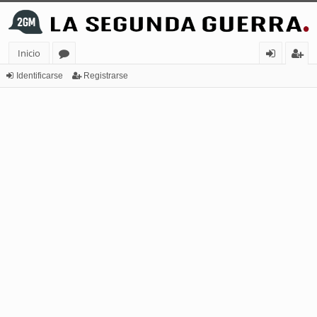
Inicio
or
de
eg
Identificarse
Registrarse
os
nt
ist
ifi
ra
ca
rs
rs
e
e