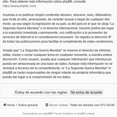
sitio. Para obtener más información sobre phpBB, consulte:
https://www.phpbb.com/
.
Acuerda a no publicar ningún contenido abusivo, obsceno, soez, difamatorio,
que incite al odio, amenazante, de carácter sexual o ilegal de cualquier otro
modo, ya sea según la legislación de su país, la del país en el que se aloja “La
Segunda Guerra Mundial” o el derecho internacional. Hacerlo podría dar lugar
a tu expulsión inmediata y permanente, con notificación a tu proveedor de
servicios de Internet si lo consideramos necesario. Se registra la dirección IP
de todas las publicaciones para facilitar el cumplimiento de estas condiciones.
Acepta que “La Segunda Guerra Mundial” se reserve el derecho de eliminar,
editar, mover o cerrar cualquier tema en cualquier momento, a nuestra entera
discreción. Como usuario, acepta que cualquier información que introduzcas
pueda ser almacenada en una base de datos. Aunque esta información no se
revelará a terceros sin tu consentimiento, ni “La Segunda Guerra Mundial” ni
phpBB se harán responsables de ningún intento de piratería informática que
pueda dar lugar a la compromisión de los datos.
Inicio
Índice general
Borrar cookies
Todos los horarios son
UTC+02:00
Desarrollado por
phpBB
® Forum Software © phpBB Limited