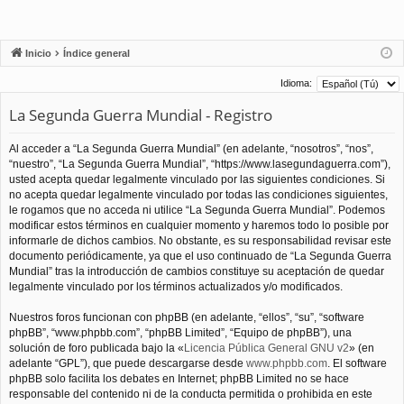
Inicio
Índice general
Idioma:
La Segunda Guerra Mundial - Registro
Al acceder a “La Segunda Guerra Mundial” (en adelante, “nosotros”, “nos”,
“nuestro”, “La Segunda Guerra Mundial”, “https://www.lasegundaguerra.com”),
usted acepta quedar legalmente vinculado por las siguientes condiciones. Si
no acepta quedar legalmente vinculado por todas las condiciones siguientes,
le rogamos que no acceda ni utilice “La Segunda Guerra Mundial”. Podemos
modificar estos términos en cualquier momento y haremos todo lo posible por
informarle de dichos cambios. No obstante, es su responsabilidad revisar este
documento periódicamente, ya que el uso continuado de “La Segunda Guerra
Mundial” tras la introducción de cambios constituye su aceptación de quedar
legalmente vinculado por los términos actualizados y/o modificados.
Nuestros foros funcionan con phpBB (en adelante, “ellos”, “su”, “software
phpBB”, “www.phpbb.com”, “phpBB Limited”, “Equipo de phpBB”), una
solución de foro publicada bajo la «
Licencia Pública General GNU v2
» (en
adelante “GPL”), que puede descargarse desde
www.phpbb.com
. El software
phpBB solo facilita los debates en Internet; phpBB Limited no se hace
responsable del contenido ni de la conducta permitida o prohibida en este