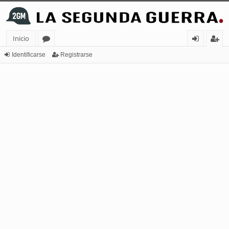
Inicio
or
de
eg
Identificarse
Registrarse
os
nt
ist
ifi
ra
ca
rs
rs
e
e