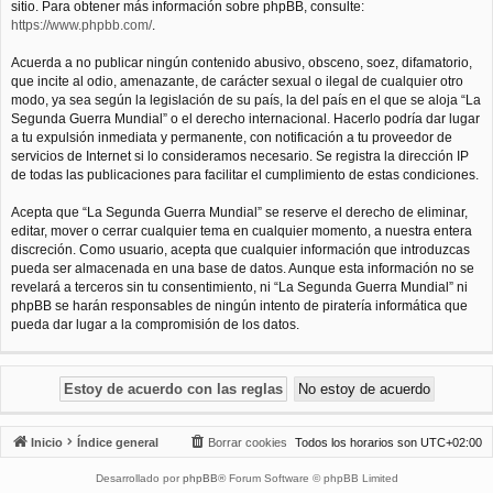
sitio. Para obtener más información sobre phpBB, consulte:
https://www.phpbb.com/
.
Acuerda a no publicar ningún contenido abusivo, obsceno, soez, difamatorio,
que incite al odio, amenazante, de carácter sexual o ilegal de cualquier otro
modo, ya sea según la legislación de su país, la del país en el que se aloja “La
Segunda Guerra Mundial” o el derecho internacional. Hacerlo podría dar lugar
a tu expulsión inmediata y permanente, con notificación a tu proveedor de
servicios de Internet si lo consideramos necesario. Se registra la dirección IP
de todas las publicaciones para facilitar el cumplimiento de estas condiciones.
Acepta que “La Segunda Guerra Mundial” se reserve el derecho de eliminar,
editar, mover o cerrar cualquier tema en cualquier momento, a nuestra entera
discreción. Como usuario, acepta que cualquier información que introduzcas
pueda ser almacenada en una base de datos. Aunque esta información no se
revelará a terceros sin tu consentimiento, ni “La Segunda Guerra Mundial” ni
phpBB se harán responsables de ningún intento de piratería informática que
pueda dar lugar a la compromisión de los datos.
Inicio
Índice general
Borrar cookies
Todos los horarios son
UTC+02:00
Desarrollado por
phpBB
® Forum Software © phpBB Limited