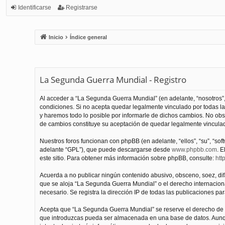
Identificarse
Registrarse
Inicio
Índice general
La Segunda Guerra Mundial - Registro
Al acceder a “La Segunda Guerra Mundial” (en adelante, “nosotros”,
condiciones. Si no acepta quedar legalmente vinculado por todas l
y haremos todo lo posible por informarle de dichos cambios. No obs
de cambios constituye su aceptación de quedar legalmente vinculado
Nuestros foros funcionan con phpBB (en adelante, “ellos”, “su”, “s
adelante “GPL”), que puede descargarse desde
www.phpbb.com
. E
este sitio. Para obtener más información sobre phpBB, consulte:
htt
Acuerda a no publicar ningún contenido abusivo, obsceno, soez, difam
que se aloja “La Segunda Guerra Mundial” o el derecho internacional
necesario. Se registra la dirección IP de todas las publicaciones par
Acepta que “La Segunda Guerra Mundial” se reserve el derecho de el
que introduzcas pueda ser almacenada en una base de datos. Aunqu