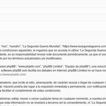
 “nos”, “nuestro”, “La Segunda Guerra Mundial”, “https://www.lasegundaguerra.com
as condiciones siguientes, le rogamos que no acceda ni utilice “La Segunda Guer
tante, es su responsabilidad revisar este documento periódicamente, ya que el us
 por los términos actualizados y/o modificados.
oftware phpBB”, “www.phpbb.com”, “phpBB Limited”, “Equipo de phpBB”), una solució
l software phpBB solo facilita los debates en Internet; phpBB Limited no se hace r
ps://www.phpbb.com/
.
atorio, que incite al odio, amenazante, de carácter sexual o ilegal de cualquier ot
. Hacerlo podría dar lugar a tu expulsión inmediata y permanente, con notificación
a facilitar el cumplimiento de estas condiciones.
iminar, editar, mover o cerrar cualquier tema en cualquier momento, a nuestra en
e esta información no se revelará a terceros sin tu consentimiento, ni “La Segu