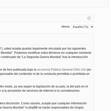
FA
de
eg
Q
nt
ist
ifi
ra
ca
rs
Idioma:
rs
e
e
”), usted acepta quedar legalmente vinculado por las siguientes
ra Mundial”. Podemos modificar estos términos en cualquier momento
o continuado de “La Segunda Guerra Mundial” tras la introducción
n de foro publicada bajo la «
Licencia Pública General GNU v2
» (en
esponsable del contenido ni de la conducta permitida o prohibida en
ro modo, ya sea según la legislación de su país, la del país en el
 a tu proveedor de servicios de Internet si lo consideramos
tera discreción. Como usuario, acepta que cualquier información
nda Guerra Mundial” ni phpBB se harán responsables de ningún