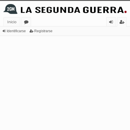
Inicio
or
de
eg
Identificarse
Registrarse
os
nt
ist
ifi
ra
ca
rs
rs
e
e