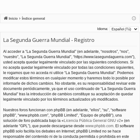
Inicio
Índice general
Idioma:
La Segunda Guerra Mundial - Registro
Al acceder a “La Segunda Guerra Mundial” (en adelante, “nosotros”, “nos”,
“nuestro”, “La Segunda Guerra Mundial”, “https://www.lasegundaguerra.com”),
usted acepta quedar legalmente vinculado por las siguientes condiciones. Si
no acepta quedar legalmente vinculado por todas las condiciones siguientes,
le rogamos que no acceda ni utilice “La Segunda Guerra Mundial”. Podemos
modificar estos términos en cualquier momento y haremos todo lo posible por
informarle de dichos cambios. No obstante, es su responsabilidad revisar este
documento periódicamente, ya que el uso continuado de “La Segunda Guerra
Mundial” tras la introducción de cambios constituye su aceptación de quedar
legalmente vinculado por los términos actualizados y/o modificados.
Nuestros foros funcionan con phpBB (en adelante, “ellos”, “su”, “software
phpBB”, “www.phpbb.com”, “phpBB Limited”, “Equipo de phpBB”), una
solución de foro publicada bajo la «
Licencia Pública General GNU v2
» (en
adelante “GPL”), que puede descargarse desde
www.phpbb.com
. El software
phpBB solo facilita los debates en Internet; phpBB Limited no se hace
responsable del contenido ni de la conducta permitida o prohibida en este