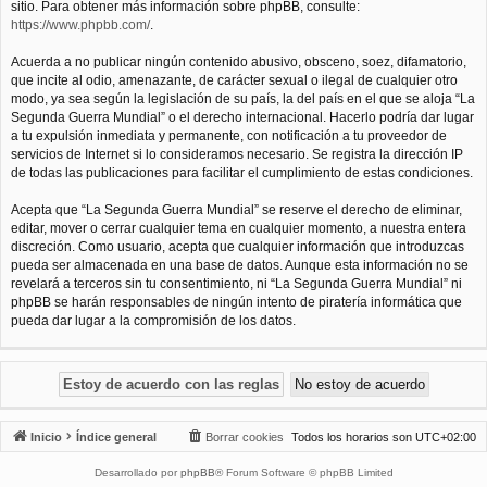
sitio. Para obtener más información sobre phpBB, consulte:
https://www.phpbb.com/
.
Acuerda a no publicar ningún contenido abusivo, obsceno, soez, difamatorio,
que incite al odio, amenazante, de carácter sexual o ilegal de cualquier otro
modo, ya sea según la legislación de su país, la del país en el que se aloja “La
Segunda Guerra Mundial” o el derecho internacional. Hacerlo podría dar lugar
a tu expulsión inmediata y permanente, con notificación a tu proveedor de
servicios de Internet si lo consideramos necesario. Se registra la dirección IP
de todas las publicaciones para facilitar el cumplimiento de estas condiciones.
Acepta que “La Segunda Guerra Mundial” se reserve el derecho de eliminar,
editar, mover o cerrar cualquier tema en cualquier momento, a nuestra entera
discreción. Como usuario, acepta que cualquier información que introduzcas
pueda ser almacenada en una base de datos. Aunque esta información no se
revelará a terceros sin tu consentimiento, ni “La Segunda Guerra Mundial” ni
phpBB se harán responsables de ningún intento de piratería informática que
pueda dar lugar a la compromisión de los datos.
Inicio
Índice general
Borrar cookies
Todos los horarios son
UTC+02:00
Desarrollado por
phpBB
® Forum Software © phpBB Limited