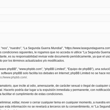
 “nos”, “nuestro”, “La Segunda Guerra Mundial”, “https://www.lasegundaguerra.com
as condiciones siguientes, le rogamos que no acceda ni utilice “La Segunda Guer
tante, es su responsabilidad revisar este documento periódicamente, ya que el us
 por los términos actualizados y/o modificados.
oftware phpBB”, “www.phpbb.com”, “phpBB Limited”, “Equipo de phpBB”), una solució
l software phpBB solo facilita los debates en Internet; phpBB Limited no se hace r
ps://www.phpbb.com/
.
atorio, que incite al odio, amenazante, de carácter sexual o ilegal de cualquier ot
. Hacerlo podría dar lugar a tu expulsión inmediata y permanente, con notificación
a facilitar el cumplimiento de estas condiciones.
iminar, editar, mover o cerrar cualquier tema en cualquier momento, a nuestra en
e esta información no se revelará a terceros sin tu consentimiento, ni “La Segu