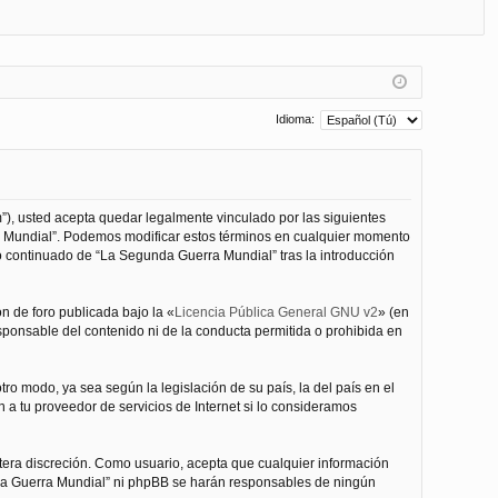
FA
de
eg
Q
nt
ist
ifi
ra
ca
rs
Idioma:
rs
e
e
”), usted acepta quedar legalmente vinculado por las siguientes
ra Mundial”. Podemos modificar estos términos en cualquier momento
o continuado de “La Segunda Guerra Mundial” tras la introducción
n de foro publicada bajo la «
Licencia Pública General GNU v2
» (en
esponsable del contenido ni de la conducta permitida o prohibida en
ro modo, ya sea según la legislación de su país, la del país en el
 a tu proveedor de servicios de Internet si lo consideramos
tera discreción. Como usuario, acepta que cualquier información
nda Guerra Mundial” ni phpBB se harán responsables de ningún