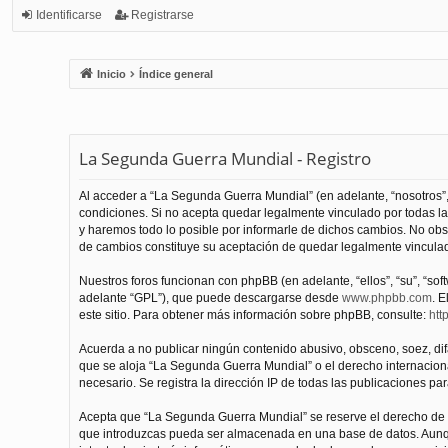
Identificarse
Registrarse
Inicio
Índice general
La Segunda Guerra Mundial - Registro
Al acceder a “La Segunda Guerra Mundial” (en adelante, “nosotros”,
condiciones. Si no acepta quedar legalmente vinculado por todas l
y haremos todo lo posible por informarle de dichos cambios. No obs
de cambios constituye su aceptación de quedar legalmente vinculado
Nuestros foros funcionan con phpBB (en adelante, “ellos”, “su”, “s
adelante “GPL”), que puede descargarse desde
www.phpbb.com
. E
este sitio. Para obtener más información sobre phpBB, consulte:
htt
Acuerda a no publicar ningún contenido abusivo, obsceno, soez, difam
que se aloja “La Segunda Guerra Mundial” o el derecho internacional
necesario. Se registra la dirección IP de todas las publicaciones par
Acepta que “La Segunda Guerra Mundial” se reserve el derecho de el
que introduzcas pueda ser almacenada en una base de datos. Aunqu