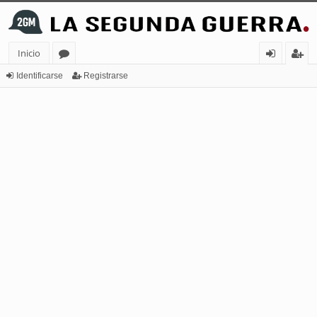
Inicio
or
de
eg
Identificarse
Registrarse
os
nt
ist
ifi
ra
ca
rs
rs
e
e