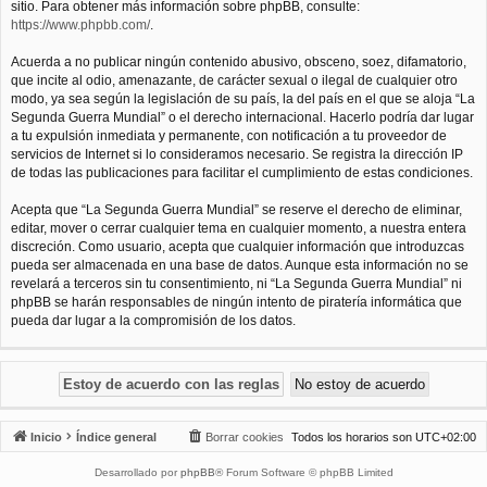
sitio. Para obtener más información sobre phpBB, consulte:
https://www.phpbb.com/
.
Acuerda a no publicar ningún contenido abusivo, obsceno, soez, difamatorio,
que incite al odio, amenazante, de carácter sexual o ilegal de cualquier otro
modo, ya sea según la legislación de su país, la del país en el que se aloja “La
Segunda Guerra Mundial” o el derecho internacional. Hacerlo podría dar lugar
a tu expulsión inmediata y permanente, con notificación a tu proveedor de
servicios de Internet si lo consideramos necesario. Se registra la dirección IP
de todas las publicaciones para facilitar el cumplimiento de estas condiciones.
Acepta que “La Segunda Guerra Mundial” se reserve el derecho de eliminar,
editar, mover o cerrar cualquier tema en cualquier momento, a nuestra entera
discreción. Como usuario, acepta que cualquier información que introduzcas
pueda ser almacenada en una base de datos. Aunque esta información no se
revelará a terceros sin tu consentimiento, ni “La Segunda Guerra Mundial” ni
phpBB se harán responsables de ningún intento de piratería informática que
pueda dar lugar a la compromisión de los datos.
Inicio
Índice general
Borrar cookies
Todos los horarios son
UTC+02:00
Desarrollado por
phpBB
® Forum Software © phpBB Limited