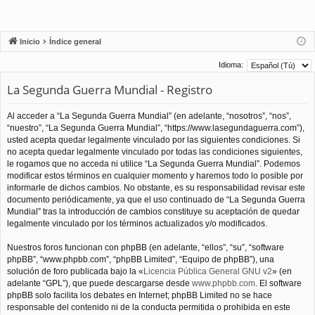
Inicio
Índice general
Idioma:
La Segunda Guerra Mundial - Registro
Al acceder a “La Segunda Guerra Mundial” (en adelante, “nosotros”, “nos”,
“nuestro”, “La Segunda Guerra Mundial”, “https://www.lasegundaguerra.com”),
usted acepta quedar legalmente vinculado por las siguientes condiciones. Si
no acepta quedar legalmente vinculado por todas las condiciones siguientes,
le rogamos que no acceda ni utilice “La Segunda Guerra Mundial”. Podemos
modificar estos términos en cualquier momento y haremos todo lo posible por
informarle de dichos cambios. No obstante, es su responsabilidad revisar este
documento periódicamente, ya que el uso continuado de “La Segunda Guerra
Mundial” tras la introducción de cambios constituye su aceptación de quedar
legalmente vinculado por los términos actualizados y/o modificados.
Nuestros foros funcionan con phpBB (en adelante, “ellos”, “su”, “software
phpBB”, “www.phpbb.com”, “phpBB Limited”, “Equipo de phpBB”), una
solución de foro publicada bajo la «
Licencia Pública General GNU v2
» (en
adelante “GPL”), que puede descargarse desde
www.phpbb.com
. El software
phpBB solo facilita los debates en Internet; phpBB Limited no se hace
responsable del contenido ni de la conducta permitida o prohibida en este