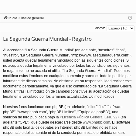
Inicio
Índice general
Idioma:
La Segunda Guerra Mundial - Registro
Al acceder a “La Segunda Guerra Mundial” (en adelante, “nosotros”, “nos”,
“nuestro”, “La Segunda Guerra Mundial”, “https://www.lasegundaguerra.com”),
usted acepta quedar legalmente vinculado por las siguientes condiciones. Si
no acepta quedar legalmente vinculado por todas las condiciones siguientes,
le rogamos que no acceda ni utilice “La Segunda Guerra Mundial”. Podemos
modificar estos términos en cualquier momento y haremos todo lo posible por
informarle de dichos cambios. No obstante, es su responsabilidad revisar este
documento periódicamente, ya que el uso continuado de “La Segunda Guerra
Mundial” tras la introducción de cambios constituye su aceptación de quedar
legalmente vinculado por los términos actualizados y/o modificados.
Nuestros foros funcionan con phpBB (en adelante, “ellos”, “su”, “software
phpBB”, “www.phpbb.com”, “phpBB Limited”, “Equipo de phpBB”), una
solución de foro publicada bajo la «
Licencia Pública General GNU v2
» (en
adelante “GPL”), que puede descargarse desde
www.phpbb.com
. El software
phpBB solo facilita los debates en Internet; phpBB Limited no se hace
responsable del contenido ni de la conducta permitida o prohibida en este