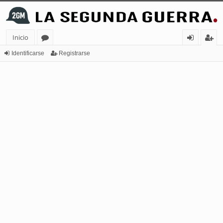
Inicio
or
de
eg
Identificarse
Registrarse
os
nt
ist
ifi
ra
ca
rs
rs
e
e