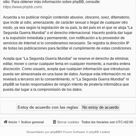
sitio. Para obtener más información sobre phpBB, consulte:
https://www.phpbb.com/
.
Acuerda a no publicar ningún contenido abusivo, obsceno, soez, difamatorio,
que incite al odio, amenazante, de carácter sexual o ilegal de cualquier otro
modo, ya sea según la legislación de su país, la del país en el que se aloja “La
Segunda Guerra Mundial” o el derecho internacional. Hacerlo podría dar lugar
a tu expulsión inmediata y permanente, con notificación a tu proveedor de
servicios de Internet si lo consideramos necesario. Se registra la dirección IP
de todas las publicaciones para facilitar el cumplimiento de estas condiciones.
Acepta que “La Segunda Guerra Mundial” se reserve el derecho de eliminar,
editar, mover o cerrar cualquier tema en cualquier momento, a nuestra entera
discreción. Como usuario, acepta que cualquier información que introduzcas
pueda ser almacenada en una base de datos. Aunque esta información no se
revelará a terceros sin tu consentimiento, ni “La Segunda Guerra Mundial” ni
phpBB se harán responsables de ningún intento de piratería informática que
pueda dar lugar a la compromisión de los datos.
Inicio
Índice general
Borrar cookies
Todos los horarios son
UTC+02:00
Desarrollado por
phpBB
® Forum Software © phpBB Limited