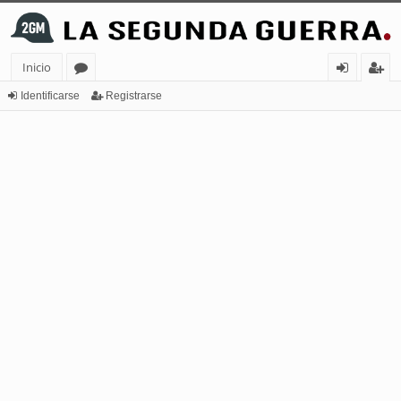
Inicio
or
de
eg
Identificarse
Registrarse
os
nt
ist
ifi
ra
ca
rs
rs
e
e