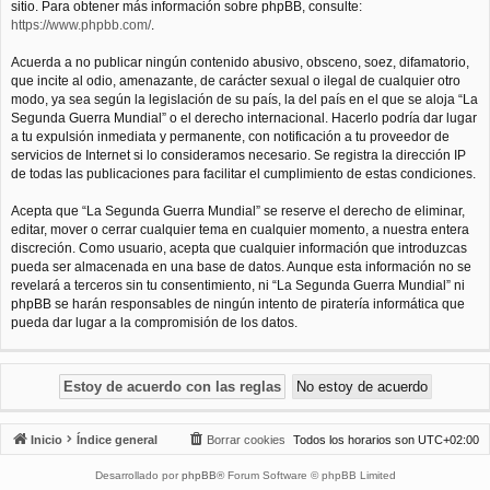
sitio. Para obtener más información sobre phpBB, consulte:
https://www.phpbb.com/
.
Acuerda a no publicar ningún contenido abusivo, obsceno, soez, difamatorio,
que incite al odio, amenazante, de carácter sexual o ilegal de cualquier otro
modo, ya sea según la legislación de su país, la del país en el que se aloja “La
Segunda Guerra Mundial” o el derecho internacional. Hacerlo podría dar lugar
a tu expulsión inmediata y permanente, con notificación a tu proveedor de
servicios de Internet si lo consideramos necesario. Se registra la dirección IP
de todas las publicaciones para facilitar el cumplimiento de estas condiciones.
Acepta que “La Segunda Guerra Mundial” se reserve el derecho de eliminar,
editar, mover o cerrar cualquier tema en cualquier momento, a nuestra entera
discreción. Como usuario, acepta que cualquier información que introduzcas
pueda ser almacenada en una base de datos. Aunque esta información no se
revelará a terceros sin tu consentimiento, ni “La Segunda Guerra Mundial” ni
phpBB se harán responsables de ningún intento de piratería informática que
pueda dar lugar a la compromisión de los datos.
Inicio
Índice general
Borrar cookies
Todos los horarios son
UTC+02:00
Desarrollado por
phpBB
® Forum Software © phpBB Limited