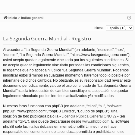
Inicio
Índice general
Idioma:
La Segunda Guerra Mundial - Registro
Al acceder a “La Segunda Guerra Mundial” (en adelante, “nosotros”, “nos”,
“nuestro”, “La Segunda Guerra Mundial”, “https://www.lasegundaguerra.com”),
usted acepta quedar legalmente vinculado por las siguientes condiciones. Si
no acepta quedar legalmente vinculado por todas las condiciones siguientes,
le rogamos que no acceda ni utilice “La Segunda Guerra Mundial”. Podemos
modificar estos términos en cualquier momento y haremos todo lo posible por
informarle de dichos cambios. No obstante, es su responsabilidad revisar este
documento periódicamente, ya que el uso continuado de “La Segunda Guerra
Mundial” tras la introducción de cambios constituye su aceptación de quedar
legalmente vinculado por los términos actualizados y/o modificados.
Nuestros foros funcionan con phpBB (en adelante, “ellos”, “su”, “software
phpBB”, “www.phpbb.com”, “phpBB Limited”, “Equipo de phpBB”), una
solución de foro publicada bajo la «
Licencia Pública General GNU v2
» (en
adelante “GPL”), que puede descargarse desde
www.phpbb.com
. El software
phpBB solo facilita los debates en Internet; phpBB Limited no se hace
responsable del contenido ni de la conducta permitida o prohibida en este