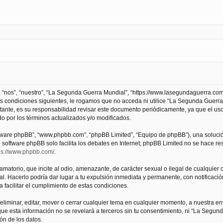
 “nos”, “nuestro”, “La Segunda Guerra Mundial”, “https://www.lasegundaguerra.com
as condiciones siguientes, le rogamos que no acceda ni utilice “La Segunda Guer
tante, es su responsabilidad revisar este documento periódicamente, ya que el us
 por los términos actualizados y/o modificados.
oftware phpBB”, “www.phpbb.com”, “phpBB Limited”, “Equipo de phpBB”), una solució
l software phpBB solo facilita los debates en Internet; phpBB Limited no se hace r
ps://www.phpbb.com/
.
atorio, que incite al odio, amenazante, de carácter sexual o ilegal de cualquier ot
. Hacerlo podría dar lugar a tu expulsión inmediata y permanente, con notificación
a facilitar el cumplimiento de estas condiciones.
iminar, editar, mover o cerrar cualquier tema en cualquier momento, a nuestra en
e esta información no se revelará a terceros sin tu consentimiento, ni “La Segu
ón de los datos.