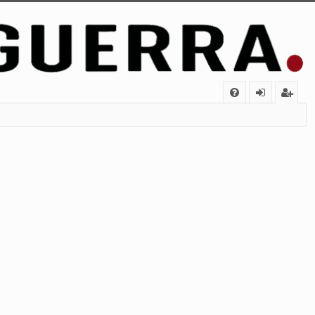
FA
de
eg
Q
nt
ist
ifi
ra
ca
rs
rs
e
e