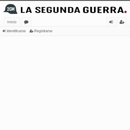
Inicio
or
de
eg
Identificarse
Registrarse
os
nt
ist
ifi
ra
ca
rs
rs
e
e