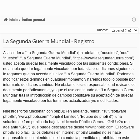
Inicio
Índice general
Idioma:
La Segunda Guerra Mundial - Registro
Al acceder a “La Segunda Guerra Mundial” (en adelante, “nosotros”, “nos”,
“nuestro”, “La Segunda Guerra Mundial”, “https://www.lasegundaguerra.com”),
usted acepta quedar legalmente vinculado por las siguientes condiciones. Si
no acepta quedar legalmente vinculado por todas las condiciones siguientes,
le rogamos que no acceda ni utilice “La Segunda Guerra Mundial”. Podemos
modificar estos términos en cualquier momento y haremos todo lo posible por
informarle de dichos cambios. No obstante, es su responsabilidad revisar este
documento periódicamente, ya que el uso continuado de “La Segunda Guerra
Mundial” tras la introducción de cambios constituye su aceptación de quedar
legalmente vinculado por los términos actualizados y/o modificados.
Nuestros foros funcionan con phpBB (en adelante, “ellos”, “su”, “software
phpBB”, “www.phpbb.com”, “phpBB Limited”, “Equipo de phpBB”), una
solución de foro publicada bajo la «
Licencia Pública General GNU v2
» (en
adelante “GPL”), que puede descargarse desde
www.phpbb.com
. El software
phpBB solo facilita los debates en Internet; phpBB Limited no se hace
responsable del contenido ni de la conducta permitida o prohibida en este