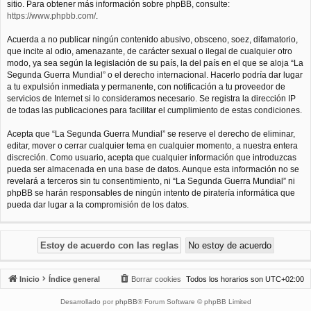
sitio. Para obtener más información sobre phpBB, consulte:
https://www.phpbb.com/
.
Acuerda a no publicar ningún contenido abusivo, obsceno, soez, difamatorio,
que incite al odio, amenazante, de carácter sexual o ilegal de cualquier otro
modo, ya sea según la legislación de su país, la del país en el que se aloja “La
Segunda Guerra Mundial” o el derecho internacional. Hacerlo podría dar lugar
a tu expulsión inmediata y permanente, con notificación a tu proveedor de
servicios de Internet si lo consideramos necesario. Se registra la dirección IP
de todas las publicaciones para facilitar el cumplimiento de estas condiciones.
Acepta que “La Segunda Guerra Mundial” se reserve el derecho de eliminar,
editar, mover o cerrar cualquier tema en cualquier momento, a nuestra entera
discreción. Como usuario, acepta que cualquier información que introduzcas
pueda ser almacenada en una base de datos. Aunque esta información no se
revelará a terceros sin tu consentimiento, ni “La Segunda Guerra Mundial” ni
phpBB se harán responsables de ningún intento de piratería informática que
pueda dar lugar a la compromisión de los datos.
Inicio
Índice general
Borrar cookies
Todos los horarios son
UTC+02:00
Desarrollado por
phpBB
® Forum Software © phpBB Limited