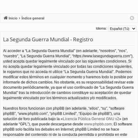
Inicio
Índice general
Idioma:
La Segunda Guerra Mundial - Registro
Al acceder a “La Segunda Guerra Mundial” (en adelante, “nosotros”, “nos”,
“nuestro”, “La Segunda Guerra Mundial”, “https://www.lasegundaguerra.com”),
usted acepta quedar legalmente vinculado por las siguientes condiciones. Si
no acepta quedar legalmente vinculado por todas las condiciones siguientes,
le rogamos que no acceda ni utilice “La Segunda Guerra Mundial”. Podemos
modificar estos términos en cualquier momento y haremos todo lo posible por
informarle de dichos cambios. No obstante, es su responsabilidad revisar este
documento periódicamente, ya que el uso continuado de “La Segunda Guerra
Mundial” tras la introducción de cambios constituye su aceptación de quedar
legalmente vinculado por los términos actualizados y/o modificados.
Nuestros foros funcionan con phpBB (en adelante, “ellos”, “su”, “software
phpBB”, “www.phpbb.com”, “phpBB Limited”, “Equipo de phpBB”), una
solución de foro publicada bajo la «
Licencia Pública General GNU v2
» (en
adelante “GPL”), que puede descargarse desde
www.phpbb.com
. El software
phpBB solo facilita los debates en Internet; phpBB Limited no se hace
responsable del contenido ni de la conducta permitida o prohibida en este