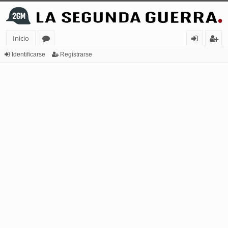
Inicio
or
de
eg
Identificarse
Registrarse
os
nt
ist
ifi
ra
ca
rs
rs
e
e